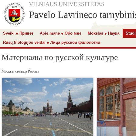
VILNIAUS UNIVERSITETAS
Pavelo Lavrineco tarnybinis
Sveiki ● Привет
Apie mane ● Обо мне
Mokslas ● Наука
Studi
Rusų filologijos veidai ● Лица русской филологии
Материалы по русской культуре
Москва, столица России