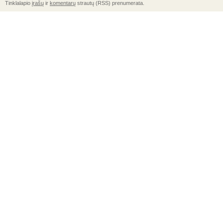
Tinklalapio
įrašų
ir
komentarų
strautų (RSS) prenumerata.