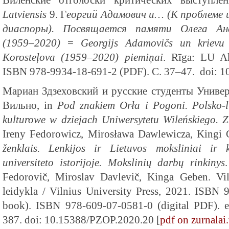
Виленские отголоски критических выступл
Latviensis
9. Г
еоргий Адамович и… (К проблеме и
диаспоры). Посвящается памяти Олега Ана
(1959–2020)
=
Georgijs Adamovičs un krievu 
Korosteļova (1959–2020) piemiņai
. Rīga: LU Ak
ISBN 978-9934-18-691-2 (PDF). С. 37–47. doi: 10.
Мариан Здзеховский и русские студенты Универ
Вильно, in
Pod znakiem Orła i Pogoni. Polsko-l
kulturowe w dziejach Uniwersytetu Wileńskiego. Z
Ireny Fedorowicz, Mirosława Dawlewicza, Kingi
ženklais. Lenkijos ir Lietuvos moksliniai ir k
universiteto istorijoje. Mokslinių darbų rinkinys
Fedorovič, Miroslav Davlevič, Kinga Geben. Viln
leidykla / Vilnius University Press, 2021. ISBN 
book). ISBN 978-609-07-0581-0 (digital PDF).
387. doi: 10.15388/PZOP.2020.20 [
pdf on zurnalai.