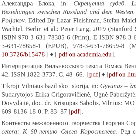
Александра Блока, in:
Скрещения судеб. Lit
Beziehungen zwischen Russland und dem Westen. 
Poljakov
. Edited By Lazar Fleishman, Stefan Maic
Wachtel. Berlin et al.: Peter Lang, 2019 (Stanford
ISBN 978-3-631-78385-6 (Print), E‑ISBN 978-3-
3-631-78658-1 (EPUB), 978-3-631-78659-8 (
10.3726/b15478
] ♦ [
pdf on academia.edu
].
Интерпретация Вильнюсского текста Томаса Ве
42. ISSN 1822-3737. С. 48–66. [
pdf
] ♦ [
pdf on lit
Tikroji Vilniaus bazilisko istorija, in:
Gyvūnas – žm
Sudarytojos Erika Grigoravičienė, Ugnė Paberžytė
Dovydaitė, doc. dr. Kristupas Sabolis. Vilnius: M
609-8136-18-0. P. 83–87 [
pdf
].
Контексты межвоенного творчества Георгия Сор
cetera: К 60-летию Олега Коростелева
. Ред-