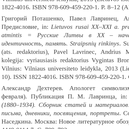
1822-4016. ISBN 978-609-459-220-1. P. 8–12 (
Григорий Поташенко, Павел Лавринец, А
Предисловие
, in:
Lietuvos rusai XX–XXI a. prad
atmintis = Русские Литвы в XX – нача
идентичность, память. Straipsnių rinkinys
. S
(ats. redaktorius), Pavel Lavrinec, Andrius M
kolegija: vyriausiasis redaktorius Vygintas Bron
Vilnius: Vilniaus universiteto leidykla, 2013 (Lie
10). ISSN 1822-4016. ISBN 978-609-459-220-1.
Александр Дехтерев.
Апологет символиз
февраля).
Публикация П. М. Лавринца, in
(1880–1934). Сборник статей и материалов:
письма, дневники, посвящения, портреты
. С
Наседкина. Москва: Новое литературное обоз