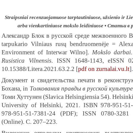
Straipsniai recenzuojamuose tarptautiniuose, užsienio ir Lie
arba vienkartiniuose mokslo leidiniuose • Статьи 
Александр Блок в русской среде межвоенного В
tarpukario Vilniaus rusų bendruomenėje = Alex
Environment of Interwar Wilno].
Mokslo darbai.
Rusistica Vilnensis
. ISSN 1648-1143, eISSN 02
10.15388/Litera.2021.63.2.2 [
pdf on zurnalai.vu.lt
].
Документ и свидетельства печати в реконстр
Бохана, in
Толкования правды в русской культуре
Томи Хуттунен (Slavica Helsingiensia 54). Helsink
University of Helsinki, 2021. ISBN 978-951-51
978-951-51-7381-24 (PDF); ISSN 0780-3281 
(Online). C. 207–223.