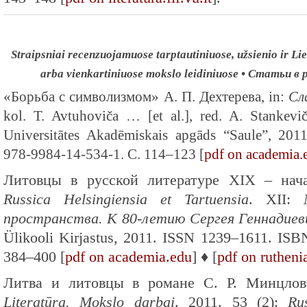
Straipsniai recenzuojamuose tarptautiniuose, užsienio ir Lie
arba vienkartiniuose mokslo leidiniuose • Статьи 
«Борьба с символизмом» А. П. Дехтерева, in:
Сл
kol. T. Avtuhoviča … [et al.], red. A. Stankevi
Universitātes Akadēmiskais apgāds “Saule”, 2
978-9984-14-534-1. С. 114–123 [
pdf on academia.
Литовцы в русской литературе XIX – нач
Russica Helsingiensia et Tartuensia
. XII:
пространства. К 80-летию Сергея Геннадиев
Ülikooli Kirjastus, 2011. ISSN 1239–1611. IS
384–400 [
pdf on academia.edu
] ♦ [
pdf on rutheni
Литва и литовцы в романе С. Р. Минцлова
Literatūra. Mokslo darbai
. 2011. 53 (2):
Rus