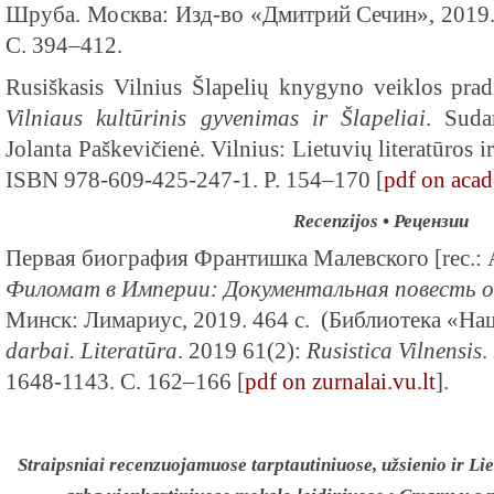
Шруба. Москва: Изд-во «Дмитрий Сечин», 2019.
С. 394–412.
Rusiškasis Vilnius Šlapelių knygyno veiklos prad
Vilniaus kultūrinis gyvenimas ir Šlapeliai
. Suda
Jolanta Paškevičienė. Vilnius: Lietuvių literatūros ir
ISBN 978-609-425-247-1. P. 154–170 [
pdf on aca
Recenzijos • Рецензии
Первая биография Франтишка Малевского [rec.: 
Филомат в Империи: Документальная повесть 
Минск: Лимариус, 2019. 464 с. (Библиотека «На
darbai. Literatūra
. 2019 61(2):
Rusistica Vilnensis
.
1648-1143. С. 162–166 [
pdf on zurnalai.vu.lt
].
Straipsniai recenzuojamuose tarptautiniuose, užsienio ir Lie