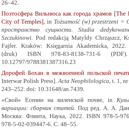
26–42.
Поэтосфера Вильнюса как города храмов [The Po
City of Temples]
, in
Tożsamość (w) przestrzeni 
пространство сущности. Studia dedykowane 
Szczukinowi.
Pod redakcją Matyldy Chrząszcz, K
Fajfer. Kraków: Księgarnia Akademicka, 2022
(druk) ISBN 978-83-8138-731-6 (PDF
10.12797/9788381387316.23
Дорофей Бохан в межвоенной польской печат
Interwar Polish Press].
Acta Neophilologica
, t. 1,
243–252. doi: 10.31648/an.7439.
«Свой» Есенин на виленской почве, in
Кул
вариации: сборник статей
. Под ред. А. А. Дан
Москва: Флинта, Наука, 2022. ISBN 978-5-97
978-5-02-039447-6. С. 48–55.