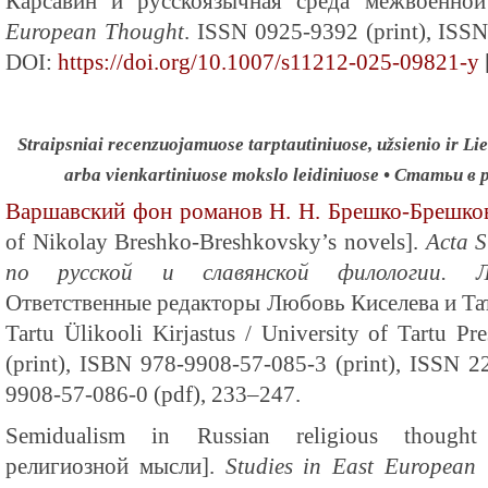
Карсавин и русскоязычная среда межвоенно
European Thought
. ISSN 0925-9392 (print), ISSN
DOI:
https://doi.org/10.1007/s11212-025-09821-y
Straipsniai recenzuojamuose tarptautiniuose, užsienio ir Lie
arba vienkartiniuose mokslo leidiniuose • Статьи 
Варшавский фон романов Н. Н. Брешко-Брешко
of Nikolay Breshko-Breshkovsky’s novels].
Acta S
по русской и славянской филологии. Ли
Ответственные редакторы Любовь Киселева и Та
Tartu Ülikooli Kirjastus / University of Tartu P
(print), ISBN 978-9908-57-085-3 (print), ISSN 
9908-57-086-0 (pdf), 233–247.
Semidualism in Russian religious though
религиозной мысли].
Studies in East European