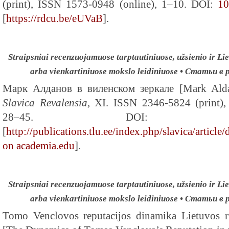
(print), ISSN 1573-0948 (online), 1–10. DOI:
10
[
https://rdcu.be/eUVaB
].
Straipsniai recenzuojamuose tarptautiniuose, užsienio ir Lie
arba vienkartiniuose mokslo leidiniuose • Статьи 
Марк Алданов в виленском зеркале [Mark Aldan
Slavica Revalensia
, XI. ISSN 2346-5824 (print),
28–45. DOI: 10.22601/S
[
http://publications.tlu.ee/index.php/slavica/artic
on academia.edu
].
Straipsniai recenzuojamuose tarptautiniuose, užsienio ir Lie
arba vienkartiniuose mokslo leidiniuose • Статьи 
Tomo Venclovos reputacijos dinamika Lietuvos 