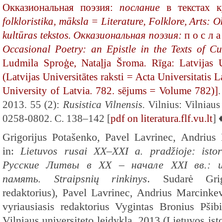
Окказиональная поэзия:
послание
в текстах к
folkloristika, māksla = Literature, Folklore, Arts: 
kultūras tekstos. Окказиональная поэзия:
п о с л а
Occasional Poetry: an Epistle in the Texts of Cu
Ludmila Sproģe, Nataļja Šroma. Rīga: Latvijas U
(Latvijas Universitātes raksti = Acta Universitatis L
University of Latvia. 782. sējums = Volume 782)]
2013. 55 (2):
Rusistica Vilnensis
. Vilnius: Vilniau
0258-0802. С. 138–142 [
pdf on literatura.flf.vu.lt
] 
Grigorijus Potašenko, Pavel Lavrinec, Andrius 
in:
Lietuvos rusai XX–XXI a. pradžioje: istor
Русские Литвы в XX – начале XXI вв.: и
память. Straipsnių rinkinys
. Sudarė Grig
redaktorius), Pavel Lavrinec, Andrius Marcinkevi
vyriausiasis redaktorius Vygintas Bronius Pšibi
Vilniaus universiteto leidykla, 2013 (Lietuvos isto