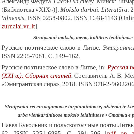
Александр Федута.
Следы на снегу
. Минск: Лимар
(Библиотека «XIX»)].
Mokslo darbai. Literatūra
. 
Vilnensis
. ISSN 0258-0802. ISSN 1648-1143 (Onlin
zurnalai.vu.lt
].
Straipsniai mokslo, meno, kultūros leidiniuo
Русское поэтическое слово в Литве.
Эмигрантс
ISSN 2295-7081. С. 149–162.
Русское поэтическое слово в Литве, in:
Русская п
(XXI в.): Сборник статей
. Составитель А. В. Ме
«Эмигрантская лира», 2018. ISBN 978-2-9602206-
Straipsniai recenzuojamuose tarptautiniuose, užsienio ir Lie
arba vienkartiniuose mokslo leidiniuose • Статьи 
Павел Кукольник и польскоязычные поэты Литв
62. ISSN 2351-6895. С. 291–306 [
pdf on zu