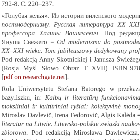
792-8. С. 220–237.
«Голубая келья»: Из истории виленского модерн
постмодернизму. Русская литература XX–XXI
профессора Халины Вашкелевич
. Под редак
Януша Свежего =
Od modernizmu do postmodern
XX–XXI wieku. Tom jubileuszowy dedykowany profe
Pod redakcją Anny Skotnickiej i Janusza Świeże
(Rosja. Myśl. Słowo. Obraz. T. XVII). ISBN 97
[
pdf on researchgate.net
].
Rola Uniwersytetu Stefana Batorego w przekaz
bazyliszku, in:
Kalbų ir literatūrų funkcionavima
moksliniai ir kultūriniai ryšiai: kolektyvinė mono
Miroslav Davlevič, Irena Fedorovič, Algis Kalėda
literatur na Litwie. Litewsko-polskie związki nauk
zbiorowa
. Pod redakciją Mirosława Dawlewicza,