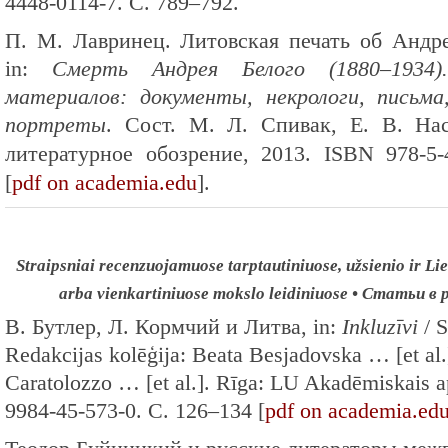
4448-0114-7. С. 789–792.
П. М. Лавринец. Литовская печать об Андре
in:
Смерть Андрея Белого (1880–1934
материалов: документы, некрологи, письма,
портреты
. Сост. М. Л. Спивак, Е. В. На
литературное обозрение, 2013.
ISBN 978-5-
[
pdf on academia.edu
].
Straipsniai recenzuojamuose tarptautiniuose, užsienio ir Lie
arba vienkartiniuose mokslo leidiniuose • Статьи 
В. Бутлер, Л. Кормчий и Литва, in:
Inkluzīvi
/ S
Redakcijas kolēģija: Beata Besjadovska … [et al
Caratolozzo … [et al.]. Rīga: LU Akadēmiskais 
9984-45-573-0. С. 126–134 [
pdf on academia.ed