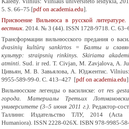
Kalėdy. Vilnius: Vilniaus universiteto leidykla, 
5. S. 66–75 [
pdf on academia.edu
].
Присвоение Вильнюса в русской литературе
вестник
. 2014. № 3 (44). ISSN 1728-9718. С. 63–
Трансформации вильнюсского предания о васил
dvasinių kultūrų sankirtos = Балты и славя
культур: straipsnių rinkinys. Skiriama akadem
atminti
. Sud. ir red. T. Civjan, M. Zavjalova, A. Ju
Цивьян, М. В. Завьялова, А. Юджентис. Vilnius
9955-589-99-0. С. 413–427 [
pdf on academia.edu
]
Вильнюсские легенды о василиске: от
res gest
города. Материалы Третьих Лотмановски
университете (3–5 июня 2011 г.)
. Редактор-сос
Таллинн: Издательство ТЛУ, 2014 (Acta Univ
Humaniora). ISSN 2228-026X. ISBN 978-9985-58-