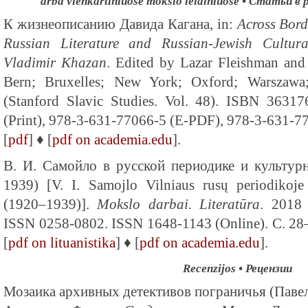
arba vienkartiniuose mokslo leidiniuose • Статьи 
К жизнеописанию Давида Кагана, in:
Across Bord
Russian Literature and Russian-Jewish Cultur
Vladimir Khazan
. Edited by Lazar Fleishman and 
Bern; Bruxelles; New York; Oxford; Warszaw
(Stanford Slavic Studies. Vol. 48). ISBN 3631
(Print), 978-3-631-77066-5 (E-PDF), 978-3-631-
[
pdf
] ♦ [
pdf on academia.edu
].
В. И. Самойло в русской периодике и культу
1939) [V. I. Samojlo Vilniaus rusų periodikoje
(1920–1939)].
Mokslo darbai. Literatūra
. 2018
ISSN 0258-0802. ISSN 1648-1143 (Online). С. 28
[
pdf on lituanistika
] ♦ [
pdf on academia.edu
].
Recenzijos • Рецензии
Мозаика архивных детективов пограничья (Павел 