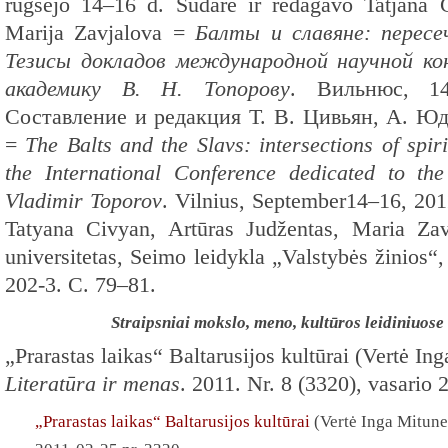
rugsėjo 14–16 d. Sudarė ir redagavo Tatjana C
Marija Zavjalova =
Балты и славяне: пересе
Тезисы докладов международной научной ко
академику В. Н. Топорову
. Вильнюс, 14
Составление и редакция Т. В. Цивьян, А. Юд
=
The Balts and the Slavs: intersections of spiri
the International Conference dedicated to t
Vladimir Toporov
. Vilnius, September14–16, 201
Tatyana Civyan, Artūras Judžentas, Maria Zav
universitetas, Seimo leidykla „Valstybės žinios
202-3. С. 79–81.
Straipsniai mokslo, meno, kultūros leidiniuo
„Prarastas laikas“ Baltarusijos kultūrai (Vertė In
Literatūra ir menas
. 2011. Nr. 8 (3320), vasario 2
„Prarastas laikas“ Baltarusijos kultūrai
(Vertė Inga Mitune