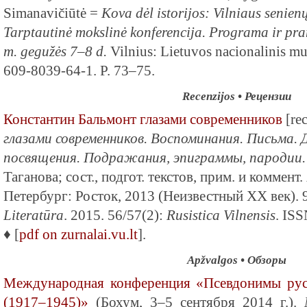
Simanavičiūtė =
Kova dėl istorijos: Vilniaus senie
Tarptautinė mokslinė konferencija. Programa ir pra
m. gegužės 7–8 d.
Vilnius: Lietuvos nacionalinis m
609-8039-64-1. P. 73–75.
Recenzijos • Рецензии
Константин Бальмонт глазами современников
[rec
глазами современников. Воспоминания. Письма. 
посвящения. Подражания, эпиграммы, пароди
Таганова; сост., подгот. текстов, прим. и коммент
Петербург: Росток, 2013 (Неизвестный XX век). 9
Literatūra
. 2015. 56/57(2):
Rusistica Vilnensis
. IS
♦ [
pdf on zurnalai.vu.lt
].
Apžvalgos • Обзоры
Международная конференция «Псевдонимы рус
(1917–1945)»
(Бохум, 3–5 сентября 2014 г.).