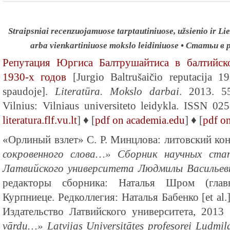
Straipsniai recenzuojamuose tarptautiniuose, užsienio ir Lie
arba vienkartiniuose mokslo leidiniuose • Статьи 
Репутация Юргиса Балтрушайтиса в балтийск
1930-х годов
[Jurgio Baltrušaičio reputacija 1
spaudoje].
Literatūra. Mokslo darbai
. 2013. 5
Vilnius: Vilniaus universiteto leidykla. ISSN 0
literatura.flf.vu.lt
] ♦ [
pdf on academia.edu
] ♦ [
pdf on
«Орлиный взлет» С. Р. Минцлова: литовский конт
сокровенного слова…» Сборник научных ста
Латвийского университета Людмилы Васильев
редакторы сборника: Наталья Шром (главн
Курпниеце. Редколлегия: Наталья Бабенко [et al.
Издательство Латвийского университета, 201
vārdu…» Latvijas Universitātes profesorei Ludmilai