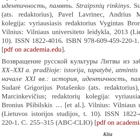
идентичность, память. Straipsnių rinkinys
. S
(ats. redaktorius), Pavel Lavrinec, Andrius M
kolegija: vyriausiasis redaktorius Vygintas Bron
Vilnius: Vilniaus universiteto leidykla, 2013 (Lie
10). ISSN 1822-4016. ISBN 978-609-459-220-
[
pdf on academia.edu
].
Возвращение русской культуры Литвы из заб
XX–XXI a. pradžioje: istorija, tapatybė, atmin
начале XXI вв.: история, идентичность, памя
Sudarė Grigorijus Potašenko (ats. redaktorius)
Marcinkevičius; redaktorių kolegija: vyriausi
Bronius Pšibilskis … [et al.]. Vilnius: Vilniaus 
(Lietuvos istorijos studijos, t. 10). ISSN 182
220-1. С. 255–315 (ABC-CLIO) [
pdf on academi
Kita