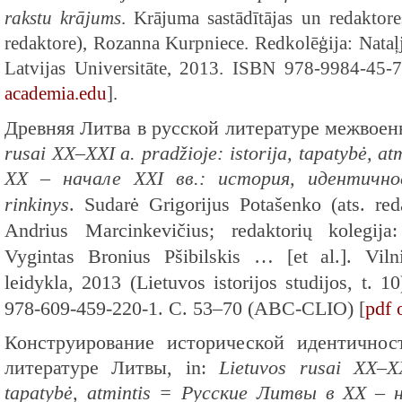
rakstu krājums
. Krājuma sastādītājas un redaktore
redaktore), Rozanna Kurpniece. Redkolēģija: Nataļ
Latvijas Universitāte, 2013. ISBN 978-9984-45-
academia.edu
].
Древняя Литва в русской литературе межвоен
rusai XX–XXI a. pradžioje: istorija, tapatybė, 
XX – начале XXI вв.: история, идентичнос
rinkinys
. Sudarė Grigorijus Potašenko (ats. red
Andrius Marcinkevičius; redaktorių kolegija:
Vygintas Bronius Pšibilskis … [et al.]. Vilni
leidykla, 2013 (Lietuvos istorijos studijos, t.
978-609-459-220-1. С. 53–70 (ABC-CLIO) [
pdf 
Конструирование исторической идентичнос
литературе Литвы, in:
Lietuvos rusai XX–XX
tapatybė, atmintis = Русские Литвы в XX – 