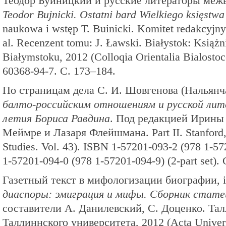
Теодор Буйницкий и русские литераторы межв
Teodor Bujnicki. Ostatni bard Wielkiego księstwa
naukowa i wstęp T. Buinicki. Komitet redakcyjny
al. Recenzent tomu: J. Ławski. Białystok: Książ
Białymstoku, 2012 (Colloqia Orientalia Bialosto
60368-94-7. С. 173–184.
По страницам дела С. И. Шовгенова (Нальянча
балто-российским отношениям и русской лите
летия Бориса Равдина
. Под редакцией Ирины
Меймре и Лазаря Флейшмана. Part II. Stanford, 
Studies. Vol. 43). ISBN 1-57201-093-2 (978 1-57
1-57201-094-0 (978 1-57201-094-9) (2-part set).
Газетный текст в мифологизации биографии, 
диаспоры: эмиграция и мифы. Сборник стате
составители А. Данилевский, С. Доценко. Тал
Таллиннского университета, 2012 (Acta Univerita