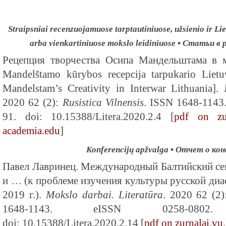
Straipsniai recenzuojamuose tarptautiniuose, užsienio ir Lie
arba vienkartiniuose mokslo leidiniuose • Статьи 
Рецепция творчества Осипа Мандельштама в 
Mandelštamo kūrybos recepcija tarpukario Liet
Mandelstam’s Creativity in Interwar Lithuania].
2020 62 (2):
Rusistica Vilnensis
. ISSN 1648-1143
91. doi: 10.15388/Litera.2020.2.4 [
pdf on zur
academia.edu
]
Konferencijų apžvalga • Отчет о ко
Павел Лавринец. Международный Балтийский с
и … (к проблеме изучения культуры русской диа
2019 г.).
Mokslo darbai. Literatūra
. 2020 62 (2)
1648-1143. eISSN 0258-080
doi: 10.15388/Litera.2020.2.14 [
pdf on zurnalai.vu.