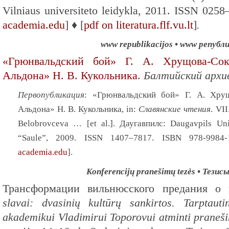
Vilniaus universiteto leidykla, 2011. ISSN 025
academia.edu
] ♦ [
pdf on literatura.flf.vu.lt
]
.
www republikacijos • www републ
«Грюнвальдский бой» Г. А. Хрущова-Со
Альдона» Н. В. Кукольника
.
Балтийский архи
Первопубликация
: «Грюнвальдский бой» Г. А. Хру
Альдона» Н. В. Кукольника, in:
Славянские чтения
. VII
Belobrovceva … [et al.]. Даугавпилс: Daugavpils Uni
“Saule”, 2009. ISSN 1407–7817. ISBN 978-9984-
academia.edu
].
Konferencijų pranešimų tezės • Тезис
Трансформации вильнюсского предания о 
slavai: dvasinių kultūrų sankirtos. Tarptaut
akademikui Vladimirui Toporovui atminti praneš