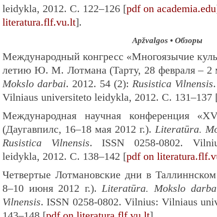
leidykla, 2012. С. 122–126 [
pdf on academia.edu
literatura.flf.vu.lt
].
Apžvalgos • Обзоры
Международный конгресс «Многоязычие куль
летию Ю. М. Лотмана (Тарту, 28 февраля – 2 м
Mokslo darbai
. 2012. 54 (2):
Rusistica Vilnensis
Vilniaus universiteto leidykla, 2012. С. 131–137 
Международная научная конференция «XV
(Даугавпилс, 16–18 мая 2012 г.).
Literatūra. M
Rusistica Vilnensis
. ISSN 0258-0802. Vilnius
leidykla, 2012. С. 138–142 [
pdf on literatura.flf.v
Четвертые Лотмановские дни в Таллиннском 
8–10 июня 2012 г.).
Literatūra. Mokslo darba
Vilnensis
. ISSN 0258-0802. Vilnius: Vilniaus univ
143–148 [
pdf on literatura.flf.vu.lt
].