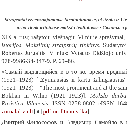
Straipsniai recenzuojamuose tarptautiniuose, užsienio ir Lie
arba vienkartiniuose mokslo leidiniuose • Статьи 
XIX a. rusų rašytojų viešnagių Vilniuje aprašymai,
istorijos. Mokslinių straipsnių rinkinys
. Sudarytoj
Robertas Jurgaitis. Vilnius: Vytauto Didžiojo univ
978-9986-34-347-9. P. 69–86.
«Самый выдающийся и в то же время вредный
(1921–1923) [„Žymiausias ir kartu žalingiausias
(1921–1923) = “The most prominent and at the sam
Bokhan in Wilno (1921–1923)].
Mokslo darbai
Rusistica Vilnensis
. ISSN 0258-0802 eISSN 164
zurnalai.vu.lt
] ♦ [
pdf on lituanistika
].
Дмитрий Философов и Владимир Самойло в п