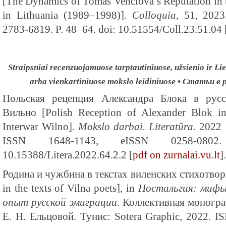
[The Dynamics of Tomas Venclova’s Reputation in 
in Lithuania (1989–1998)].
Colloquia
, 51, 202
2783-6819. P. 48–64. doi: 10.51554/Coll.23.51.04 
Straipsniai recenzuojamuose tarptautiniuose, užsienio ir Lie
arba vienkartiniuose mokslo leidiniuose • Статьи 
Польская рецепция Александра Блока в русс
Вильно [Polish Reception of Alexander Blok in
Interwar Wilno].
Mokslo darbai. Literatūra
. 2022
ISSN 1648-1143, eISSN 0258-080
10.15388/Litera.2022.64.2.2 [
pdf on zurnalai.vu.lt
].
Родина и чужбина в текстах виленских стихотвор
in the texts of Vilna poets], in
Ностальгия: мифы
опыт русской эмиграции
. Коллективная моногра
Е. Н. Ельцовой. Тунис: Sotera Graphic, 2022. I