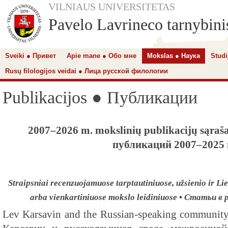
VILNIAUS UNIVERSITETAS
Pavelo Lavrineco tarnybinis
Sveiki ● Привет
Apie mane ● Обо мне
Mokslas ● Наука
Studi
Rusų filologijos veidai ● Лица русской филологии
Publikacijos ● Публикации
2007–2026 m. mokslinių publikacijų sąra
публикаций 2007–2025 
Straipsniai recenzuojamuose tarptautiniuose, užsienio ir Lie
arba vienkartiniuose mokslo leidiniuose • Статьи 
Lev Karsavin and the Russian-speaking community 