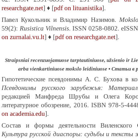
researchgate.net
] ♦ [
pdf on lituanistika
].
Павел Кукольник и Владимир Назимов.
Mokslo
59(2):
Rusistica Vilnensis
. ISSN 0258-0802. eISSN
on zurnalai.vu.lt
] ♦ [
pdf on researchgate.net
].
Straipsniai recenzuojamuose tarptautiniuose, užsienio ir Lie
arba vienkartiniuose mokslo leidiniuose • Статьи 
Гипотетические псевдонимы А. С. Бухова в ков
Псевдонимы русского зарубежья: Материал
редакцией Манфреда Шрубы и Олега Корос
литературное обозрение, 2016. ISBN 978-5-444
on academia.edu
].
Состав и формы деятельности Виленского С
Культура русской диаспоры: судьбы и тексты 