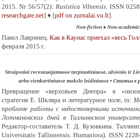
2015. Nr 56/57(2):
Rusistica Vilnensis
. ISSN 0258
researchgate.net
] ♦ [
pdf on zurnalai.vu.lt
].
Non-fiction
♦
Non-academic
Павел Лавринец.
Как в Каунас приехал «весь Гол
февраля 2015 г.
Straipsniai recenzuojamuose tarptautiniuose, užsienio ir Lie
arba vienkartiniuose mokslo leidiniuose • Статьи 
Превращение «верховьев Днепра» в «низов
стратегия Е. Шкляра и литературное поле, in:
М
проблеме работы с недостоверными источник
Лотмановских дней в Таллиннском университе
Редактор-составитель Т. Д. Кузовкина. Таллин
Universitatis Tallinnensis. Humaniora). ISSN 22