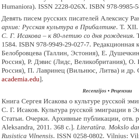
Humaniora). ISSN 2228-026Х. ISBN 978-9985-58
Девять писем русских писателей Алексису Ра
архив: Русская культура в Прибалтике
. Т. XII
С. Г. Исакова – к 80-летию со дня рождения
. 
1584. ISBN 978-9949-29-027-7. Редакционная к
Белобровцева (Таллин, Эстония), Е. Душечкин
Россия), Р. Дэвис (Лидс, Великобритания), О.
Россия), П. Лавринец (Вильнюс, Литва) и др. 
academia.edu
].
Recenzijos • Рецензии
Книга Сергея Исакова о культуре русской эмиг
С. Г. Исаков. Культура русской эмиграции в Э
Статьи. Очерки. Архивные публикации, отв. р
Aleksandra, 2011. 368 с.].
Literatūra. Mokslo da
Rusistica Vilnensis
. ISSN 0258-0802. Vilnius: Vil