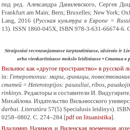
под ред. Александра Данилевского, Сергея До
Frankfurt am Main; Bern; Bruxelles; New York; Ox
Lang, 2016 (
Русская культура в Европе = Russi
13). ISSN 1860-045X, ISBN 978-3-631-66674-6. C
Straipsniai recenzuojamuose tarptautiniuose, užsienio ir Lie
arba vienkartiniuose mokslo leidiniuose • Статьи 
Вильнюс как «другое пространство» в русской л
in:
Гетеротопии: миры, границы, повествование
статей
=
Heterotopijos: pasauliai, ribos, pasakoj
rinkinys
. Редакторы и составители И. Видугирите,
Михайлова. Издательство Вильнюсского универси
darbai. Literatūra
57(5) Specialusis leidinys). IS
0258–0802. С. 274–284 [
pdf on lituanistika
].
Владимир Назимов и Виленская временная архе