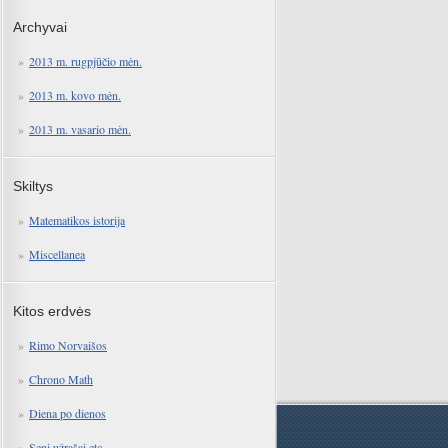
Archyvai
2013 m. rugpjūčio mėn.
2013 m. kovo mėn.
2013 m. vasario mėn.
Skiltys
Matematikos istorija
Miscellanea
Kitos erdvės
Rimo Norvaišos
Chrono Math
Diena po dienos
Seni užrašai etc.