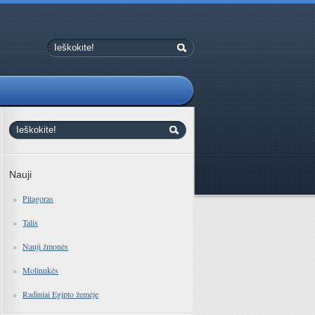
Nauji
Pitagoras
Talis
Nauji žmonės
Molinukės
Radiniai Egipto žemėje