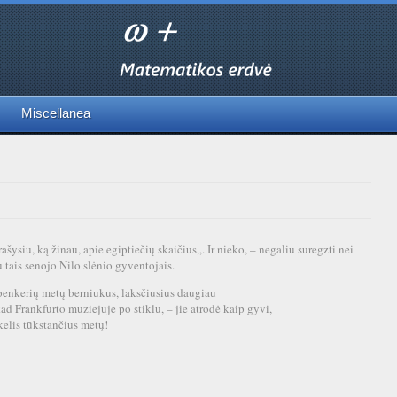
Miscellanea
ašysiu, ką žinau, apie egiptiečių skaičius„. Ir nieko, – negaliu suregzti nei
 tais senojo Nilo slėnio gyventojais.
penkerių metų berniukus, laksčiusius daugiau
kad Frankfurto muziejuje po stiklu, – jie atrodė kaip gyvi,
kelis tūkstančius metų!