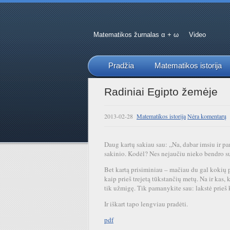
Matematikos žurnalas α + ω
Video
Pradžia
Matematikos istorija
Radiniai Egipto žemėje
2013-02-28
Matematikos istorija
Nėra komentarų
Daug kartų sakiau sau: ,,Na, dabar imsiu ir par
sakinio. Kodėl? Nes nejaučiu nieko bendro su
Bet kartą prisiminiau – mačiau du gal kokių 
kaip prieš trejetą tūkstančių metų. Na ir kas, 
tik užmigę. Tik pamanykite sau: lakstė prieš 
Ir iškart tapo lengviau pradėti.
pdf