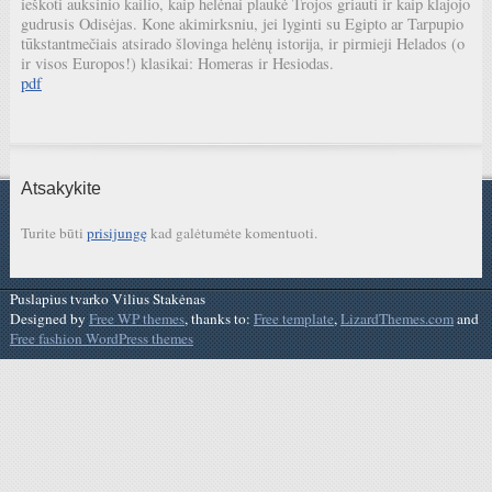
ieškoti auksinio kailio, kaip helėnai plaukė Trojos griauti ir kaip klajojo
gudrusis Odisėjas. Kone akimirksniu, jei lyginti su Egipto ar Tarpupio
tūkstantmečiais atsirado šlovinga helėnų istorija, ir pirmieji Helados (o
ir visos Europos!) klasikai: Homeras ir Hesiodas.
pdf
Atsakykite
Turite būti
prisijungę
kad galėtumėte komentuoti.
Puslapius tvarko Vilius Stakėnas
Designed by
Free WP themes
, thanks to:
Free template
,
LizardThemes.com
and
Free fashion WordPress themes