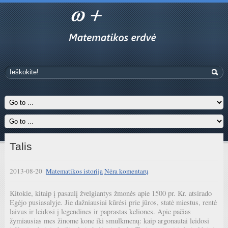
Talis
2013-08-20
Matematikos istorija
Nėra komentarų
Kitokie, kitaip į pasaulį žvelgiantys žmonės apie 1500 pr. Kr. atsirado
Egėjo pusiasalyje. Jie dažniausiai kūrėsi prie jūros, statė miestus, rentė
laivus ir leidosi į legendines ir paprastas keliones. Apie pačias
žymiausias mes žinome kone iki smulkmenų: kaip argonautai leidosi