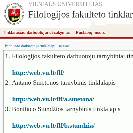
VILNIAUS UNIVERSITETAS
Filologijos fakulteto tinklar
Tinklaraščio darbuotojui užsakymas
Puslapių medis
– Padalinio darbuotojų tinklalapių sąrašas:
1. Filologijos fakulteto darbuotojų tarnybiniai 
http://web.vu.lt/flf/
2. Antano Smetonos tarnybinis tinklalapis
http://web.vu.lt/flf/a.smetona/
3. Bonifaco Stundžios tarnybinis tinklalapis
http://web.vu.lt/flf/b.stundzia/