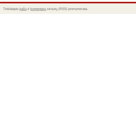
Tinklalapio
įrašų
ir
komentarų
strautų (RSS) prenumerata.