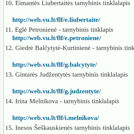
10. Eimantės Liubertaitės tarnybinis tinklalapis
http://web.vu.lt/flf/e.liubertaite/
11. Eglė Petronienė - tarnybinis tinklapis
http://web.vu.lt/flf/e.petroniene/
12. Giedrė Balčytytė-Kurtinienė - tarnybinis tin
http://web.vu.lt/flf/g.balcytyte/
13. Gintarės Judžentytės tarnybinis tinklalapis
http://web.vu.lt/flf/g.judzentyte/
14. Irina Melnikova - tarnybinis tinklalapis
http://web.vu.lt/flf/i.melnikova/
15. Inesos Šeškauskienės tarnybinis tinklalapis