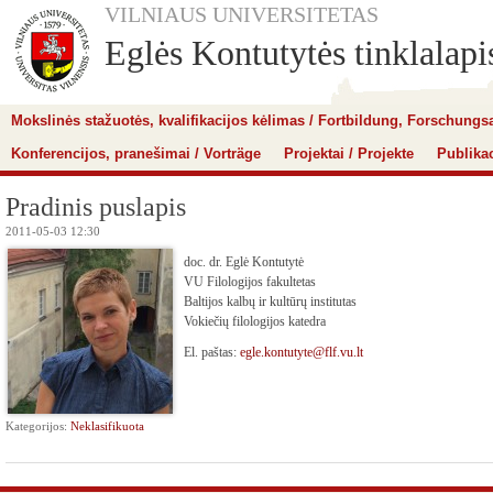
VILNIAUS UNIVERSITETAS
Eglės Kontutytės tinklalapi
Mokslinės stažuotės, kvalifikacijos kėlimas / Fortbildung, Forschungs
Konferencijos, pranešimai / Vorträge
Projektai / Projekte
Publikac
Pradinis puslapis
2011-05-03 12:30
doc. dr. Eglė Kontutytė
VU Filologijos fakultetas
Baltijos kalbų ir kultūrų institutas
Vokiečių filologijos katedra
El. paštas:
egle.kontutyte@flf.vu.lt
Kategorijos:
Neklasifikuota