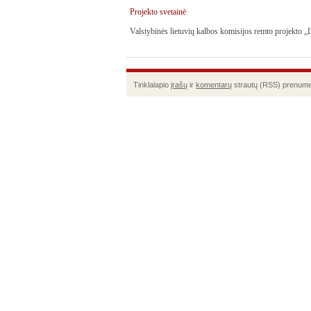
Projekto svetainė
Valstybinės lietuvių kalbos komisijos remto projekto 
Tinklalapio
įrašų
ir
komentarų
strautų (RSS) prenume