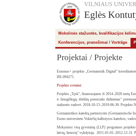
VILNIAUS UNIVER
Eglės Kontuty
Mokslinės stažuotės, kvalifikacijos kėli
Konferencijos, pranešimai / Vorträge
P
Projektai / Projekte
Erasmus+ projekto „Germanistik Digital“ koordinato
HE-094271.
Projekto svetainė
Projekto „Tęsk“, finansuojamo iš 2014–2020 metų Eur
ir žmogiškųjų išteklių potencialo didinimas“ priemon
stažuotės vadovė. 2018-10-15–2019-06-30. Projekto 
Germanistikos katedrų partnerystės (Germanistische Inst
Eseno universiteto Vokiečių kalbotyros katedros, vado
Mokymosi visą gyvenimą (LLP) programos projekto „K
latvių, lietuvių“ vykdytoja. 2011-01-01–2012-12-3