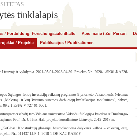
SITETAS
tės tinklalapis
mas / Fortbildung, Forschungsaufenthalte
Apie mane / Zur Person
Dė
rojektai / Projekte
Publikacijos / Publikationen
rė Lietuvoje ir vykdytoja. 2021-05-01–2023-04-30. Projekto Nr.: 2020-1-SK01-KA226-
opos Sąjungos fondų investicijų veiksmų programos 9 prioriteto „Visuomenės švietimas
ės „Mokytojų ir kitų švietimo sistemos darbuotojų kvalifikacijos tobulinimas“, dalyvė,
Nr. 09.2.1-ESFA-V-727-01-0001.
itutspartnerschaft) tarp Vilniaus universiteto Vokiečių filologijos katedros ir Duisburgo-
vaujamos Prof. Dr. Ulrikes Haß, projekto koordinatorė Lietuvoje. 2012–2017 m.
oGloss: Konstrukcijų glosarijai besimokantiems dalykinės kalbos – vokiečių, estų,
1. Projekto Nr.: 511437-LLP-1- 2010-1-DE-KA2-KA2MP.