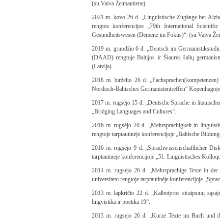
(su Vaiva Žeimantiene)
2021 m. kovo 26 d. „Linguistische Zugänge bei Alzhe
rengtos konferencijos „79th International Scienti
Gesundheitswesen (Demenz im Fokus)“. (su Vaiva Žei
2019 m. gruodžio 6 d. „Deutsch im Germanistikstudiu
(DAAD) rengtoje Baltijos ir Šiaurės šalių germanis
(Latvija).
2018 m. birželio 26 d. „Fachsprachen(kompetenzen) 
Nordisch-Baltisches Germanistentreffen“ Kopenhagoje 
2017 m. rugsėjo 15 d. „Deutsche Sprache in litauischen
„Bridging Languages and Cultures“.
2016 m. rugsėjo 20 d. „Mehrsprachigkeit in linguistis
rengtoje tarptautinėje konferencijoje „Baltische Bildun
2016 m. rugsėjo 9 d. „Sprachwissenschaftlicher Disk
tarptautinėje konferencijoje „51. Linguistisches Kollo
2014 m. rugsėjo 26 d. „Mehrsprachige Texte in der W
universiteto rengtoje tarptautinėje konferencijoje „Spr
2013 m. lapkričio 22 d. „Kalbotyros straipsnių sąsajos
lingvistika ir poetika 19“.
2013 m. rugsėjo 26 d. „Kurze Texte im Buch und ihr