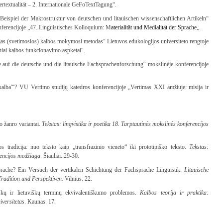
ertextualität – 2. Internationale GeFoTextTagung“.
 Beispiel der Makrostruktur von deutschen und litauischen wissenschaftlichen Artikeln“
onferencijoje „47. Linguistisches Kolloquium: M
aterialität und Medialität der Sprache
„.
ujas (svetimosios) kalbos mokymosi metodas“ Lietuvos edukologijos universiteto rengtoje
riniai kalbos funkcionavimo aspketai“.
 auf die deutsche und die litauische Fachsprachenforschung“ mokslinėje konferencijoje
lba'“? VU Vertimo studijų katedros konferencijoje „Vertimas XXI amžiuje: misija ir
o žanro variantai.
Tekstas: lingvistika ir poetika 18. Tarptautinės mokslinės konferencijos
s tradicija: nuo teksto kaip „transfrazinio vieneto“ iki prototipiško teksto.
Tekstas:
erencijos medžiaga
. Šiauliai. 29-30.
sprache? Ein Versuch der vertikalen Schichtung der Fachsprache Linguistik.
Litauische
Tradition und Perspektiven.
Vilnius. 22.
škų ir lietuviškų terminų ekvivalentiškumo problemos.
Kalbos teorija ir praktika:
iversitetas
. Kaunas. 17.