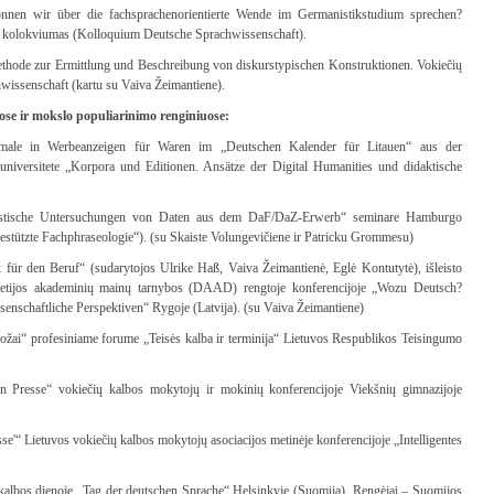
nnen wir über die fachsprachenorientierte Wende im Germanistikstudium sprechen?
os kolokviumas (Kolloquium Deutsche Sprachwissenschaft).
thode zur Ermittlung und Beschreibung von diskurstypischen Konstruktionen. Vokiečių
issenschaft (kartu su Vaiva Žeimantiene).
uose ir mokslo populiarinimo renginiuose:
kmale in Werbeanzeigen für Waren im „Deutschen Kalender für Litauen“ aus der
 universitete „Korpora und Editionen. Ansätze der Digital Humanities und didaktische
nguistische Untersuchungen von Daten aus dem DaF/DaZ-Erwerb“ seminare Hamburgo
gestützte Fachphraseologie“). (su Skaiste Volungevičiene ir Patricku Grommesu)
k für den Beruf“ (sudarytojos Ulrike Haß, Vaiva Žeimantienė, Eglė Kontutytė), išleisto
kietijos akademinių mainų tarnybos (DAAD) rengtoje konferencijoje „Wozu Deutsch?
enschaftliche Perspektiven“ Rygoje (Latvija). (su Vaiva Žeimantiene)
ruožai“ profesiniame forume „Teisės kalba ir terminija“ Lietuvos Respublikos Teisingumo
n Presse“ vokiečių kalbos mokytojų ir mokinių konferencijoje Viekšnių gimnazijoje
se'“ Lietuvos vokiečių kalbos mokytojų asociacijos metinėje konferencijoje „Intelligentes
kalbos dienoje „Tag der deutschen Sprache“ Helsinkyje (Suomija). Rengėjai – Suomijos