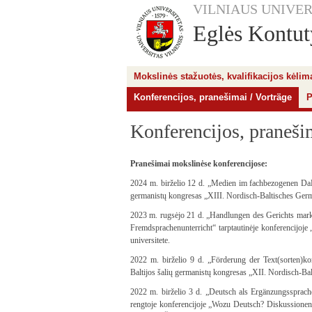
VILNIAUS UNIVER
Eglės Kontuty
Mokslinės stažuotės, kvalifikacijos kėli
Konferencijos, pranešimai / Vorträge
P
Konferencijos, pranešim
Pranešimai mokslinėse konferencijose:
2024 m. birželio 12 d. „Medien im fachbezogenen DaF-
germanistų kongresas „XIII. Nordisch-Baltisches German
2023 m. rugsėjo 21 d. „Handlungen des Gerichts mark
Fremdsprachenunterricht“ tarptautinėje konferencijoje 
universitete.
2022 m. birželio 9 d. „Förderung der Text(sorten)ko
Baltijos šalių germanistų kongresas „XII. Nordisch-Bal
2022 m. birželio 3 d. „Deutsch als Ergänzungssprach
rengtoje konferencijoje „Wozu Deutsch? Diskussionen 