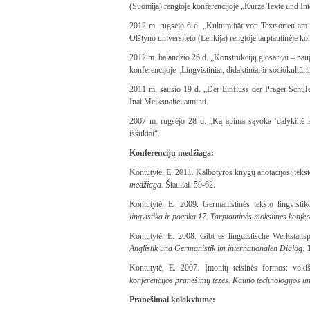
(Suomija) rengtoje konferencijoje „Kurze Texte und Int
2012 m. rugsėjo 6 d. „Kulturalität von Textsorten am
Olštyno universiteto (Lenkija) rengtoje tarptautinėje k
2012 m. balandžio 26 d. „Konstrukcijų glosarijai – na
konferencijoje „Lingvistiniai, didaktiniai ir sociokultū
2011 m. sausio 19 d. „Der Einfluss der Prager Schule
Inai Meiksnaitei atminti.
2007 m. rugsėjo 28 d. „Ką apima sąvoka ‘dalykinė ka
iššūkiai“.
Konferencijų medžiaga:
Kontutytė, E. 2011. Kalbotyros knygų anotacijos: tekst
medžiaga
. Šiauliai. 59-62.
Kontutytė, E. 2009. Germanistinės teksto lingvistiko
lingvistika ir poetika 17. Tarptautinės mokslinės konf
Kontutytė, E. 2008. Gibt es linguistische Werkstatt
Anglistik und Germanistik im internationalen Dialog: 
Kontutytė, E. 2007. Įmonių teisinės formos: voki
konferencijos pranešimų tezės. Kauno technologijos un
Pranešimai kolokviume: