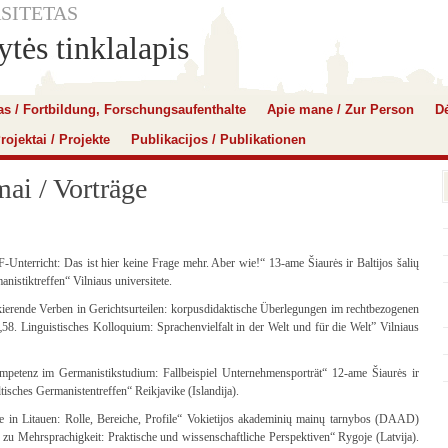
SITETAS
tės tinklalapis
mas / Fortbildung, Forschungsaufenthalte
Apie mane / Zur Person
Dė
rojektai / Projekte
Publikacijos / Publikationen
ai / Vorträge
Unterricht: Das ist hier keine Frage mehr. Aber wie!“ 13-ame Šiaurės ir Baltijos šalių
istiktreffen“ Vilniaus universitete.
ierende Verben in Gerichtsurteilen: korpusdidaktische Überlegungen im rechtbezogenen
„58. Linguistisches Kolloquium: Sprachenvielfalt in der Welt und für die Welt” Vilniaus
mpetenz im Germanistikstudium: Fallbeispiel Unternehmensporträt“ 12-ame Šiaurės ir
tisches Germanistentreffen“ Reikjavike (Islandija).
e in Litauen: Rolle, Bereiche, Profile“ Vokietijos akademinių mainų tarnybos (DAAD)
zu Mehrsprachigkeit: Praktische und wissenschaftliche Perspektiven“ Rygoje (Latvija).