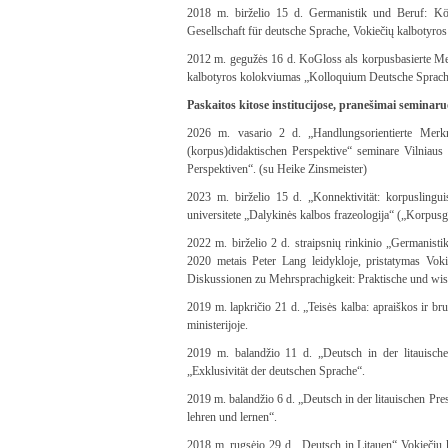
2018 m. birželio 15 d. Germanistik und Beruf: Kö
Gesellschaft für deutsche Sprache, Vokiečių kalbotyr
2012 m. gegužės 16 d. KoGloss als korpusbasierte Me
kalbotyros kolokviumas „Kolloquium Deutsche Sprachw
Paskaitos kitose institucijose, pranešimai seminar
2026 m. vasario 2 d. „Handlungsorientierte Mer
(korpus)didaktischen Perspektive“ seminare Vilniaus
Perspektiven“. (su Heike Zinsmeister)
2023 m. birželio 15 d. „Konnektivität: korpusli
universitete „Dalykinės kalbos frazeologija“ („Korpus
2022 m. birželio 2 d. straipsnių rinkinio „Germanisti
2020 metais Peter Lang leidykloje, pristatymas Vo
Diskussionen zu Mehrsprachigkeit: Praktische und wiss
2019 m. lapkričio 21 d. „Teisės kalba: apraiškos ir b
ministerijoje.
2019 m. balandžio 11 d. „Deutsch in der litauische
„Exklusivität der deutschen Sprache“.
2019 m. balandžio 6 d. „Deutsch in der litauischen Pres
lehren und lernen“.
2018 m. rugsėjo 29 d. „Deutsch in Litauen“ Vokiečių 