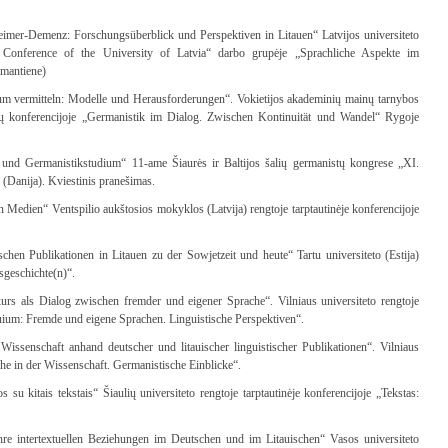
imer-Demenz: Forschungsüberblick und Perspektiven in Litauen“ Latvijos universiteto
fic Conference of the University of Latvia“ darbo grupėje „Sprachliche Aspekte im
mantiene)
m vermitteln: Modelle und Herausforderungen“. Vokietijos akademinių mainų tarnybos
tų konferencijoje „Germanistik im Dialog. Zwischen Kontinuität und Wandel“ Rygoje
und Germanistikstudium“ 11-ame Šiaurės ir Baltijos šalių germanistų kongrese „XI.
(Danija). Kviestinis pranešimas.
 Medien“ Ventspilio aukštosios mokyklos (Latvija) rengtoje tarptautinėje konferencijoje
chen Publikationen in Litauen zu der Sowjetzeit und heute“ Tartu universiteto (Estija)
gsgeschichte(n)“.
urs als Dialog zwischen fremder und eigener Sprache“. Vilniaus universiteto rengtoje
quium: Fremde und eigene Sprachen. Linguistische Perspektiven“.
issenschaft anhand deutscher und litauischer linguistischer Publikationen“. Vilniaus
ache in der Wissenschaft. Germanistische Einblicke“.
 su kitais tekstais“ Šiaulių universiteto rengtoje tarptautinėje konferencijoje „Tekstas:
e intertextuellen Beziehungen im Deutschen und im Litauischen“ Vasos universiteto