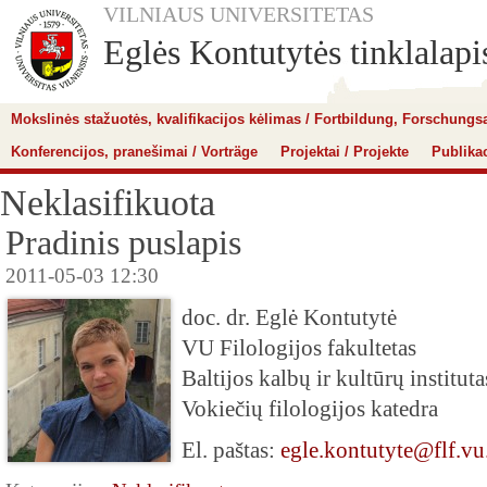
VILNIAUS UNIVERSITETAS
Eglės Kontutytės tinklalapi
Mokslinės stažuotės, kvalifikacijos kėlimas / Fortbildung, Forschungs
Konferencijos, pranešimai / Vorträge
Projektai / Projekte
Publikac
Neklasifikuota
Pradinis puslapis
2011-05-03 12:30
doc. dr. Eglė Kontutytė
VU Filologijos fakultetas
Baltijos kalbų ir kultūrų instituta
Vokiečių filologijos katedra
El. paštas:
egle.kontutyte@flf.vu.