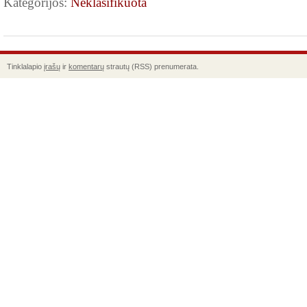
Kategorijos:
Neklasifikuota
Tinklalapio
įrašų
ir
komentarų
strautų (RSS) prenumerata.