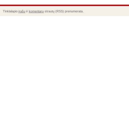
Tinklalapio
įrašų
ir
komentarų
strautų (RSS) prenumerata.