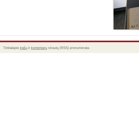
Tinklalapio
įrašų
ir
komentarų
strautų (RSS) prenumerata.