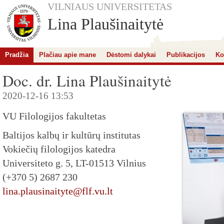
VILNIAUS UNIVERSITETAS
Lina Plaušinaitytė
Pradžia
Plačiau apie mane
Dėstomi dalykai
Publikacijos
Ko
Doc. dr. Lina Plaušinaitytė
2020-12-16 13:53
VU Filologijos fakultetas
Baltijos kalbų ir kultūrų institutas
Vokiečių filologijos katedra
Universiteto g. 5, LT-01513 Vilnius
(+370 5) 2687 230
lina.plausinaityte@flf.vu.lt