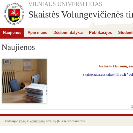
VILNIAUS UNIVERSITETAS
Skaistės Volungevičienės ti
Naujienos
Apie mane
Dėstomi dalykai
Publikacijos
Student
Naujienos
J
ei turite klausimų, ra
skaiste.zabarauskaite@flf.vu.lt
/
vo
2
Tinklalapio
įrašų
ir
komentarų
strautų (RSS) prenumerata.