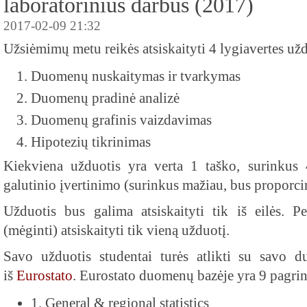
laboratorinius darbus (2017)
2017-02-09 21:32
Užsiėmimų metu reikės atsiskaityti 4 lygiavertes užd
Duomenų nuskaitymas ir tvarkymas
Duomenų pradinė analizė
Duomenų grafinis vaizdavimas
Hipotezių tikrinimas
Kiekviena užduotis yra verta 1 taško, surinkus 
galutinio įvertinimo (surinkus mažiau, bus proporci
Užduotis bus galima atsiskaityti tik iš eilės. 
(mėginti) atsiskaityti tik vieną užduotį.
Savo užduotis studentai turės atlikti su savo 
iš
Eurostato
. Eurostato duomenų bazėje yra 9 pagrin
1. General & regional statistics