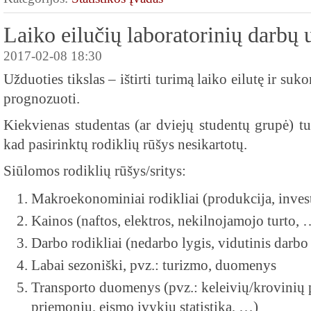
Laiko eilučių laboratorinių darbų 
2017-02-08 18:30
Užduoties tikslas – ištirti turimą laiko eilutę ir suk
prognozuoti.
Kiekvienas studentas (ar dviejų studentų grupė) tu
kad pasirinktų rodiklių rūšys nesikartotų.
Siūlomos rodiklių rūšys/sritys:
Makroekonominiai rodikliai (produkcija, inves
Kainos (naftos, elektros, nekilnojamojo turto, 
Darbo rodikliai (nedarbo lygis, vidutinis darb
Labai sezoniški, pvz.: turizmo, duomenys
Transporto duomenys (pvz.: keleivių/krovinių 
priemonių, eismo įvykių statistika, …)