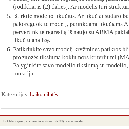
(rodikliai iš (2) dalies). Ar modelis turi struktū
Ištirkite modelio likučius. Ar likučiai sudaro bal
pakoreguokite modelį, parinkdami likučiams A
pervertinkite regresiją iš naujo su ARMA paklai
likučių analizę.
Patikrinkite savo modelį kryžminės patikros bū
prognozės tikslumą kokiu nors kriterijumi 
Palyginkite savo modelio tikslumą su modelio
funkcija.
Kategorijos:
Laiko eilutės
Tinklalapio
įrašų
ir
komentarų
strautų (RSS) prenumerata.