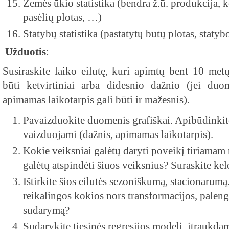
Žemės ūkio statistika (bendra ž.ū. produkcija, 
pasėlių plotas, …)
Statybų statistika (pastatytų butų plotas, staty
Užduotis
:
Susiraskite laiko eilutę, kuri apimtų bent 10 met
būti ketvirtiniai arba didesnio dažnio (jei duo
apimamas laikotarpis gali būti ir mažesnis).
Pavaizduokite duomenis grafiškai. Apibūdinki
vaizduojami (dažnis, apimamas laikotarpis).
Kokie veiksniai galėtų daryti poveikį tiriamam 
galėtų atspindėti šiuos veiksnius? Suraskite kel
Ištirkite šios eilutės sezoniškumą, stacionarumą. 
reikalingos kokios nors transformacijos, palen
sudarymą?
Sudarykite tiesinės regresijos modelį, įtrauk