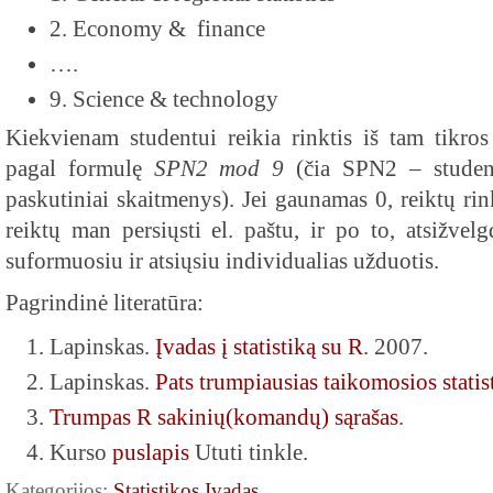
2. Economy & finance
….
9. Science & technology
Kiekvienam studentui reikia rinktis iš tam tikros 
pagal formulę
SPN2 mod 9
(čia SPN2 – studen
paskutiniai skaitmenys). Jei gaunamas 0, reiktų ri
reiktų man persiųsti el. paštu, ir po to, atsižve
suformuosiu ir atsiųsiu individualias užduotis.
Pagrindinė literatūra:
Lapinskas.
Įvadas į statistiką su R
. 2007.
Lapinskas.
Pats trumpiausias taikomosios statis
Trumpas R sakinių(komandų) sąrašas
.
Kurso
puslapis
Ututi tinkle.
Kategorijos:
Statistikos Įvadas