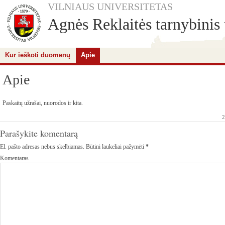
VILNIAUS UNIVERSITETAS
Agnės Reklaitės tarnybinis 
Kur ieškoti duomenų
Apie
Apie
Paskaitų užrašai, nuorodos ir kita.
2
Parašykite komentarą
El. pašto adresas nebus skelbiamas.
Būtini laukeliai pažymėti
*
Komentaras