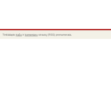
Tinklalapio
įrašų
ir
komentarų
strautų (RSS) prenumerata.