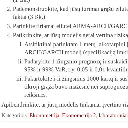
Pademonstruokite, kad jūsų turimai grąžų eilute
faktai (3 tšk.)
Parinkite tiriamai eilutei ARMA-ARCH/GARCH 
Patikrinkite, ar jūsų modelis gerai vertina riziką
Atsitiktinai parinktam 1 metų laikotarpiu
ARCH/GARCH modelį (specifikaciją imkite
Padarykite 1 žingsnio prognozę ir suskaič
95% ir 99% VaR, t.y. 0,05 ir 0,01 kvantiliu
Pakartokite i-ii žingsnius 1000 kartų ir sus
tikroji grąža buvo mažesnė nei suprogno
reikšmės.
Apibendrinkite, ar jūsų modelis tinkamai įvertino riz
Kategorijos:
Ekonometrija
,
Ekonometrija 2, laboratoriniai