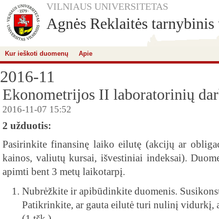
VILNIAUS UNIVERSITETAS
Agnės Reklaitės tarnybinis 
Kur ieškoti duomenų
Apie
2016-11
Ekonometrijos II laboratorinių dar
2016-11-07 15:52
2 u
žduotis:
Pasirinkite finansinę laiko eilutę (akcijų ar obliga
kainos, valiutų kursai, išvestiniai indeksai). Duome
apimti bent 3 metų laikotarpį.
Nubrėžkite ir apibūdinkite duomenis. Susikonst
Patikrinkite, ar gauta eilutė turi nulinį vidurkį, 
(1 tšk.)