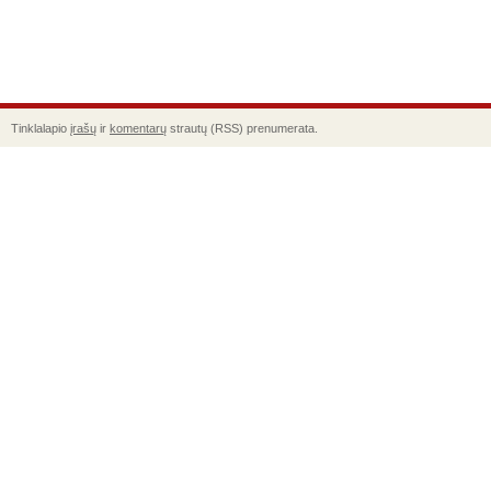
Tinklalapio
įrašų
ir
komentarų
strautų (RSS) prenumerata.