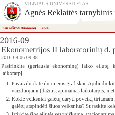
VILNIAUS UNIVERSITETAS
Agnės Reklaitės tarnybinis 
Kur ieškoti duomenų
Apie
2016-09
Ekonometrijos II laboratorinių d. 
2016-09-06 09:38
Pasirinkite (geriausia ekonominę) laiko eilutę
laikotarpį.
Pavaizduokite duomenis grafiškai. Apibūdinki
vaizduojami (dažnis, apimamas laikotarpis, met
Kokie veiksniai galėtų daryti poveikį tiriamam 
galėtų atspindėti šiuos veiksnius? Suraskite kel
Ištirkite šios eilutės sezoniškumą, stacionarumą. 