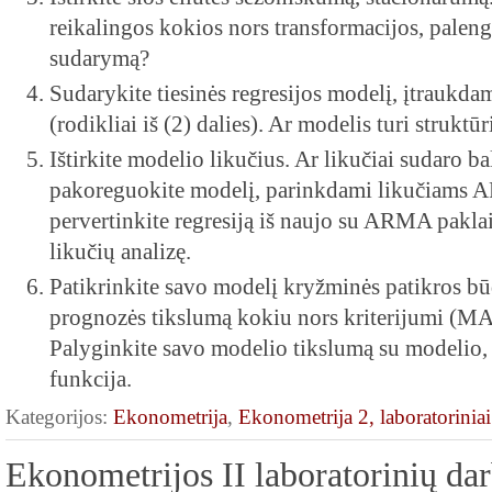
reikalingos kokios nors transformacijos, palen
sudarymą?
Sudarykite tiesinės regresijos modelį, įtrauk
(rodikliai iš (2) dalies). Ar modelis turi struktū
Ištirkite modelio likučius. Ar likučiai sudaro bal
pakoreguokite modelį, parinkdami likučiams A
pervertinkite regresiją iš naujo su ARMA paklai
likučių analizę.
Patikrinkite savo modelį kryžminės patikros bū
prognozės tikslumą kokiu nors kriterijumi 
Palyginkite savo modelio tikslumą su modelio
funkcija.
Kategorijos:
Ekonometrija
,
Ekonometrija 2, laboratoriniai
Ekonometrijos II laboratorinių da