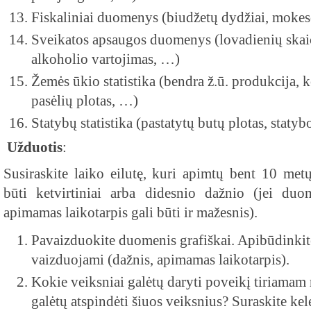
Fiskaliniai duomenys (biudžetų dydžiai, mokesč
Sveikatos apsaugos duomenys (lovadienių skaiči
alkoholio vartojimas, …)
Žemės ūkio statistika (bendra ž.ū. produkcija, 
pasėlių plotas, …)
Statybų statistika (pastatytų butų plotas, staty
Užduotis
:
Susiraskite laiko eilutę, kuri apimtų bent 10 met
būti ketvirtiniai arba didesnio dažnio (jei duo
apimamas laikotarpis gali būti ir mažesnis).
Pavaizduokite duomenis grafiškai. Apibūdinki
vaizduojami (dažnis, apimamas laikotarpis).
Kokie veiksniai galėtų daryti poveikį tiriamam 
galėtų atspindėti šiuos veiksnius? Suraskite kel