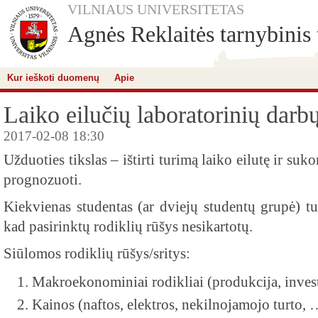
VILNIAUS UNIVERSITETAS
Agnės Reklaitės tarnybinis 
Kur ieškoti duomenų
Apie
Laiko eilučių laboratorinių darb
2017-02-08 18:30
Užduoties tikslas – ištirti turimą laiko eilutę ir suk
prognozuoti.
Kiekvienas studentas (ar dviejų studentų grupė) tu
kad pasirinktų rodiklių rūšys nesikartotų.
Siūlomos rodiklių rūšys/sritys:
Makroekonominiai rodikliai (produkcija, inves
Kainos (naftos, elektros, nekilnojamojo turto, 