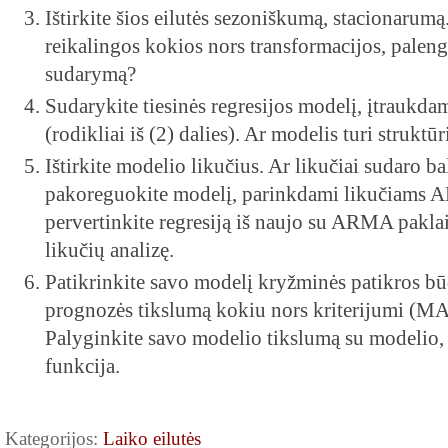
Ištirkite šios eilutės sezoniškumą, stacionarumą. 
reikalingos kokios nors transformacijos, palen
sudarymą?
Sudarykite tiesinės regresijos modelį, įtrauk
(rodikliai iš (2) dalies). Ar modelis turi struktū
Ištirkite modelio likučius. Ar likučiai sudaro bal
pakoreguokite modelį, parinkdami likučiams A
pervertinkite regresiją iš naujo su ARMA paklai
likučių analizę.
Patikrinkite savo modelį kryžminės patikros bū
prognozės tikslumą kokiu nors kriterijumi 
Palyginkite savo modelio tikslumą su modelio
funkcija.
Kategorijos:
Laiko eilutės