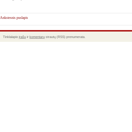
Ankstesnis puslapis
Tinklalapio
įrašų
ir
komentarų
strautų (RSS) prenumerata.