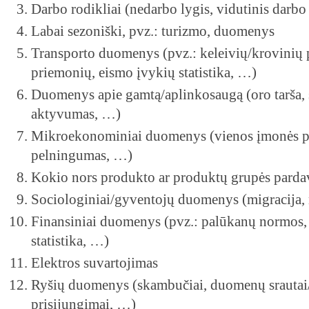
Darbo rodikliai (nedarbo lygis, vidutinis darb
Labai sezoniški, pvz.: turizmo, duomenys
Transporto duomenys (pvz.: keleivių/krovinių 
priemonių, eismo įvykių statistika, …)
Duomenys apie gamtą/aplinkosaugą (oro tarša, 
aktyvumas, …)
Mikroekonominiai duomenys (vienos įmonės p
pelningumas, …)
Kokio nors produkto ar produktų grupės par
Sociologiniai/gyventojų duomenys (migracija, 
Finansiniai duomenys (pvz.: palūkanų normos,
statistika, …)
Elektros suvartojimas
Ryšių duomenys (skambučiai, duomenų srautai/
prisijungimai, …)