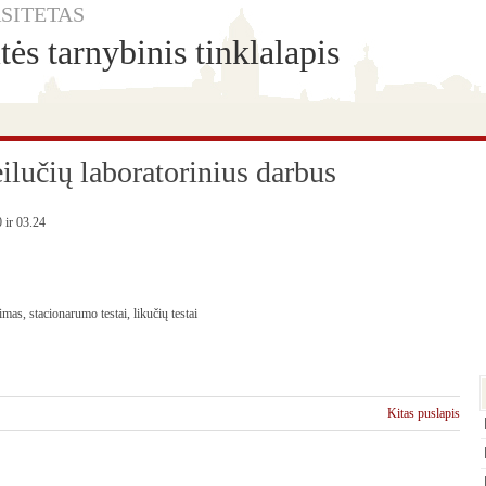
SITETAS
ės tarnybinis tinklalapis
eilučių laboratorinius darbus
0 ir 03.24
as, stacionarumo testai, likučių testai
Kitas puslapis