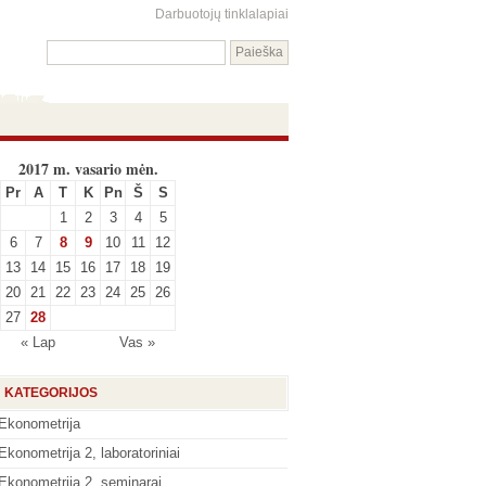
Darbuotojų tinklalapiai
2017 m. vasario mėn.
Pr
A
T
K
Pn
Š
S
1
2
3
4
5
6
7
8
9
10
11
12
13
14
15
16
17
18
19
20
21
22
23
24
25
26
27
28
« Lap
Vas »
KATEGORIJOS
Ekonometrija
Ekonometrija 2, laboratoriniai
Ekonometrija 2, seminarai