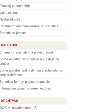
Finansų ekonometrija
Laiko eilutės
Neklasifikuota
Parametric and non-parametric statistics
Statistikos Įvadas
NAUJAUSI
Criteria for evaluating a project report
Some updates on schedule and FAQs on
project
Some updates and preliminary schedule for
project defence
Schedule for key project proposals
Information about his week lectures
ARCHYVAS
2023 m. lapkričio mėn.
(3)