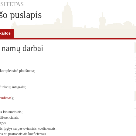
SITETAS
o puslapis
kaitos
 namų darbai
r kompleksinė plokštuma;
unkcijų integralai;
rendimas
);
is kintamaisiais;
iferencialais.
ygtys.
ės lygtys su pastoviaisiais koeficientais.
os su pastoviaisiais koeficientais.