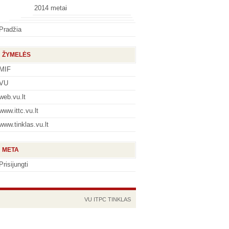
2014 metai
Pradžia
ŽYMELĖS
MIF
VU
web.vu.lt
www.ittc.vu.lt
www.tinklas.vu.lt
META
Prisijungti
VU
ITPC
TINKLAS