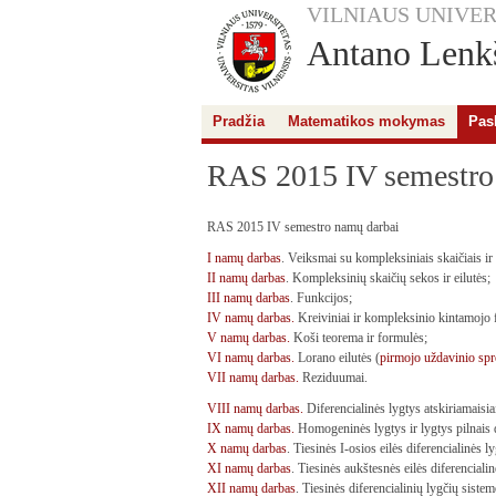
VILNIAUS UNIVER
Antano Lenkš
Pradžia
Matematikos mokymas
Pas
RAS 2015 IV semestro
RAS 2015 IV semestro namų darbai
I namų darbas
. Veiksmai su kompleksiniais skaičiais i
II namų darbas
. Kompleksinių skaičių sekos ir eilutės;
III namų darbas
. Funkcijos;
IV namų darbas.
Kreiviniai ir kompleksinio kintamojo f
V namų darbas.
Koši teorema ir formulės;
VI namų darbas.
Lorano eilutės (
pirmojo uždavinio sp
VII namų darbas.
Reziduumai.
VIII namų darbas.
Diferencialinės lygtys atskiriamaisia
IX namų darbas.
Homogeninės lygtys ir lygtys pilnais d
X namų darbas
. Tiesinės I-osios eilės diferencialinės l
XI namų darbas
. Tiesinės aukštesnės eilės diferencialin
XII namų darbas
. Tiesinės diferencialinių lygčių sistem