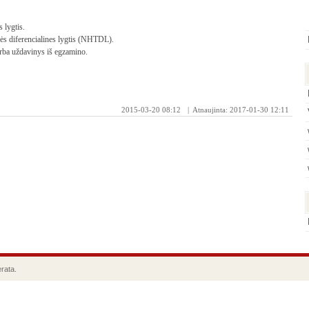
s lygtis.
ės diferencialines lygtis (NHTDL).
ba uždavinys iš egzamino.
2015-03-20 08:12
| Atnaujinta: 2017-01-30 12:11
rata.