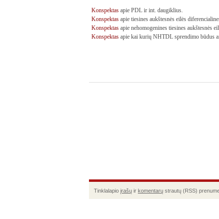
Konspektas
apie PDL ir int. daugiklius.
Konspektas
apie tiesines aukštesnės eilės diferencialine
Konspektas
apie nehomogenines tiesines aukštesnės eil
Konspektas
apie kai kurių NHTDL sprendimo būdus ar
Tinklalapio
įrašų
ir
komentarų
strautų (RSS) prenume