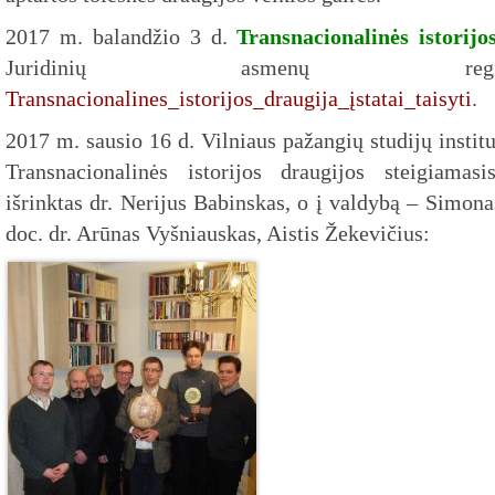
2017 m. balandžio 3 d.
Transnacionalinės istorijo
Juridinių asmenų regis
Transnacionalines_istorijos_draugija_įstatai_taisyti
.
2017 m. sausio 16 d. Vilniaus pažangių studijų insti
Transnacionalinės istorijos draugijos steigiamas
išrinktas dr. Nerijus Babinskas, o į valdybą – Simona
doc. dr. Arūnas Vyšniauskas, Aistis Žekevičius: