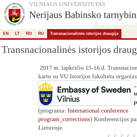
VILNIAUS UNIVERSITETAS
Nerijaus Babinsko tarnybini
EN
LT
RO
RU
Transnacionalinės istorijos draugija
Transnacionalinės istorijos draug
2017 m. lapkričio 15-16 d. Transnaciona
kartu su VU Istorijos fakultetu organizu
„
u
p
(programa:
International conference
program_corrections
) Konferencijos pa
Lietuvoje.
/ / / / /