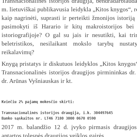
Transnacionalinės istorijos draugija, bendradarbiau
m. lietuviškai publikavusia leidykla „Kitos knygos“, re
kaip nagrinėti, suprasti ir perteikti žmonijos istorij
pasimokyti iš Harario ir kitų makroistorijos bei
istoriografijoje? O gal su jais ir nesutikti, kai t
beletristikos, nesilaikant mokslo tarybų nusta
reikalavimų?
Knygą pristatys ir diskutuos leidyklos „Kitos knygos
Transnacionalinės istorijos draugijos pirmininkas dr.
dr. Arūnas Vyšniauskas ir kt.
Kviečiu 2% pajamų mokesčio skirti:
Transnacionalinės istorijos draugija, i.k. 304497645
Banko sąskaitos nr. LT46 7180 3000 0670 0590
2017 m. balandžio 12 d. įvyko pirmasis draugijos
aptartos tolesnės draugijos veiklos gairės.