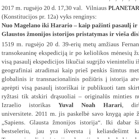
2017 m. rugsėjo 20 d. 17,30 val. Vilniaus
PLANETA
(Konstitucijos pr. 12a) vyks renginys:
Nuo Magelano iki Harario – kaip pažinti
pasaulį ir
Glaustos žmonijos istorijos pristatymas ir vieša dis
1519 m. rugsėjo 20 d. 39-erių metų amžiaus Ferna
transokeaninę ekspediciją ir po keliolikos mėnesių ž
visą pasaulį ekspedicijos likučiai sugrįžo vieninteliu i
geografiniai atradimai kaip prieš penkis šimtus me
globalinis ir transnacionalinis požiūris į istorija at
aprėpti visą pasaulį istoriškai ir publikuoti tam skir
ryžtasi tik atskiri drąsuoliai – originalūs minties 
Izraelio istorikas
Yuval Noah Harari
, dir
universitete.
2011 m. jis
paskelbė savo knygą apie ž
„Sapiens. Glausta žmonijos istorija“. Iki dabar 
bestseleriu, jau yra išversta į keliasdešimt k