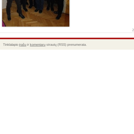
2
Tinklalapio
įrašų
ir
komentarų
strautų (RSS) prenumerata.