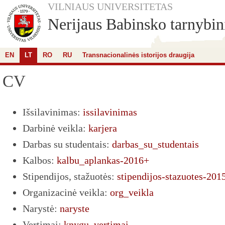
VILNIAUS UNIVERSITETAS
Nerijaus Babinsko tarnybini
EN
LT
RO
RU
Transnacionalinės istorijos draugija
CV
Išsilavinimas:
issilavinimas
Darbinė veikla:
karjera
Darbas su studentais:
darbas_su_studentais
Kalbos:
kalbu_aplankas-2016+
Stipendijos, stažuotės:
stipendijos-stazuotes-201
Organizacinė veikla:
org_veikla
Narystė:
naryste
Vertimai:
knygu_vertimai