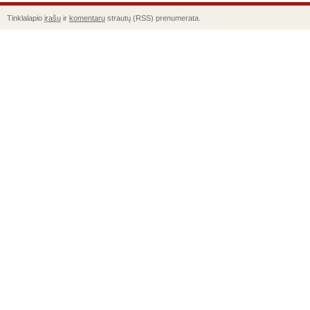
Tinklalapio
įrašų
ir
komentarų
strautų (RSS) prenumerata.