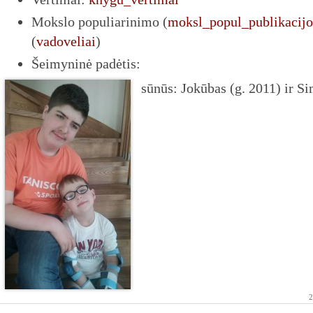
Mokslo populiarinimo (
moksl_popul_publikacijo
(
vadoveliai
)
Šeimyninė padėtis:
sūnūs: Jokūbas (g. 2011) ir S
2