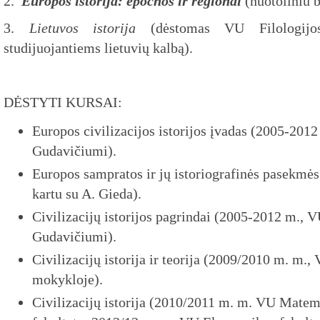
2.
Europos istorija: epochos ir regionai
(nuotoliniu
3.
Lietuvos istorija
(dėstomas VU Filologijos
studijuojantiems lietuvių kalbą).
DĖSTYTI KURSAI:
Europos civilizacijos istorijos įvadas (2005-2012 
Gudavičiumi).
Europos sampratos ir jų istoriografinės pasekmė
kartu su A. Gieda).
Civilizacijų istorijos pagrindai (2005-2012 m., VU
Gudavičiumi).
Civilizacijų istorija ir teorija (2009/2010 m. m.,
mokykloje).
Civilizacijų istorija (2010/2011 m. m. VU Matem