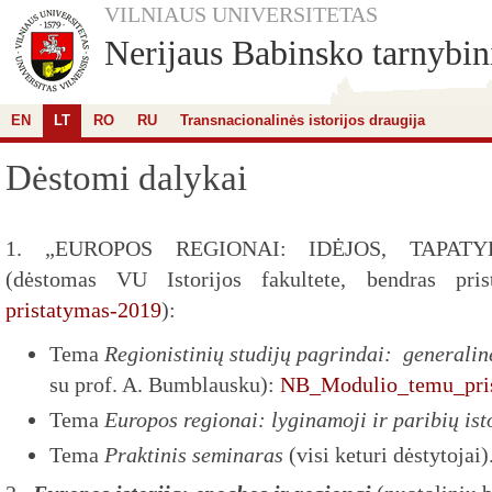
VILNIAUS UNIVERSITETAS
Nerijaus Babinsko tarnybini
EN
LT
RO
RU
Transnacionalinės istorijos draugija
Dėstomi dalykai
1. „EUROPOS REGIONAI: IDĖJOS, TAPATYB
(dėstomas VU Istorijos fakultete, bendras pri
pristatymas-2019
):
Tema
Regionistinių studijų pagrindai: generalin
su prof. A. Bumblausku):
NB_Modulio_temu_pri
Tema
Europos regionai: lyginamoji ir paribių ist
Tema
Praktinis seminaras
(visi keturi dėstytojai)