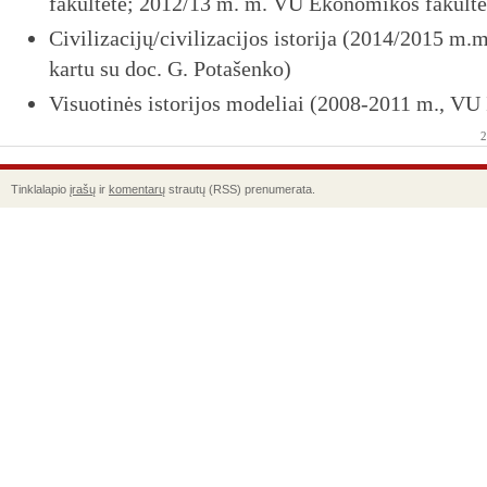
fakultete; 2012/13 m. m. VU Ekonomikos fakulte
Civilizacijų/civilizacijos istorija
(2014/2015 m.m
kartu su doc. G. Potašenko)
Visuotinės istorijos modeliai (2008-2011 m., VU 
2
Tinklalapio
įrašų
ir
komentarų
strautų (RSS) prenumerata.