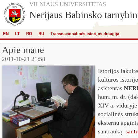
VILNIAUS UNIVERSITETAS
Nerijaus Babinsko tarnybini
EN
LT
RO
RU
Transnacionalinės istorijos draugija
Apie mane
2011-10-21 21:58
Istorijos fakulte
kultūros istorij
asistentas
NER
hum. m. dr. (da
XIV a. viduryje
socialinės stru
eksternu apginta
santrauką:
santr