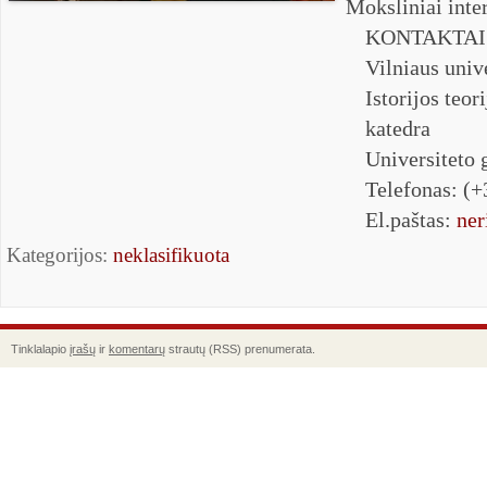
Moksliniai inte
KONTAKTAI
Vilniaus unive
Istorijos teori
katedra
Universiteto 
Telefonas: (+
El.paštas:
ner
Kategorijos:
neklasifikuota
Tinklalapio
įrašų
ir
komentarų
strautų (RSS) prenumerata.