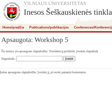
VILNIAUS UNIVERSITETAS
Inesos Šeškauskienės tinkla
Home/pradžia
Publications/publikacijos
Conferences/Konferenci
Apsaugota: Workshop 5
Šis turinys yra apsaugotas slaptažodžiu. Norėdami jį peržiūrėti, įveskite slaptažodį:
Slaptažodis:
Įrašas apsaugotas slaptažodžiu. Įveskite jį, jei norite pamatyti komentarus.