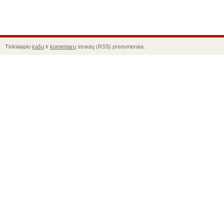
Tinklalapio
įrašų
ir
komentarų
strautų (RSS) prenumerata.