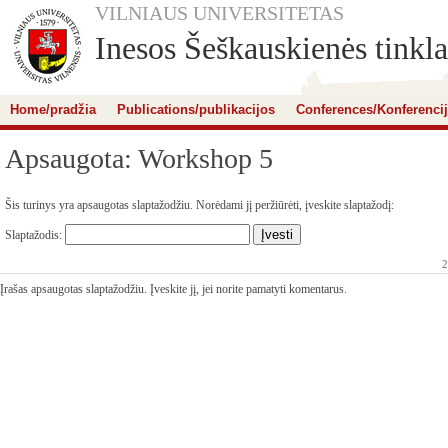
VILNIAUS UNIVERSITETAS
Inesos Šeškauskienės tinkla
Home/pradžia
Publications/publikacijos
Conferences/Konferenci
Apsaugota: Workshop 5
Šis turinys yra apsaugotas slaptažodžiu. Norėdami jį peržiūrėti, įveskite slaptažodį:
Slaptažodis:
2
Įrašas apsaugotas slaptažodžiu. Įveskite jį, jei norite pamatyti komentarus.