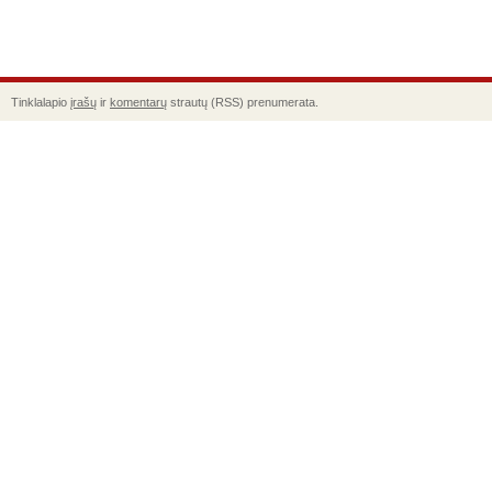
Tinklalapio
įrašų
ir
komentarų
strautų (RSS) prenumerata.