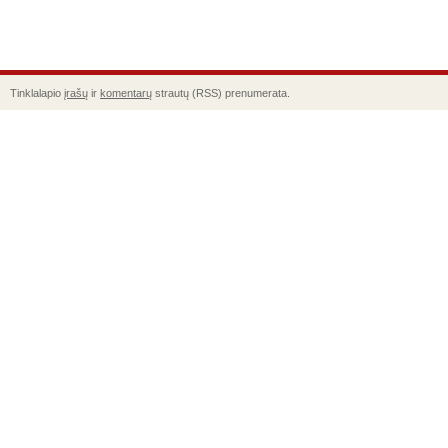
Tinklalapio
įrašų
ir
komentarų
strautų (RSS) prenumerata.