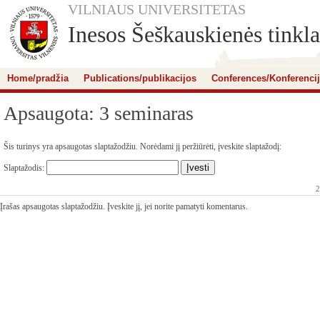
VILNIAUS UNIVERSITETAS
Inesos Šeškauskienės tinkla
Home/pradžia
Publications/publikacijos
Conferences/Konferenci
Apsaugota: 3 seminaras
Šis turinys yra apsaugotas slaptažodžiu. Norėdami jį peržiūrėti, įveskite slaptažodį:
Slaptažodis:
2
Įrašas apsaugotas slaptažodžiu. Įveskite jį, jei norite pamatyti komentarus.