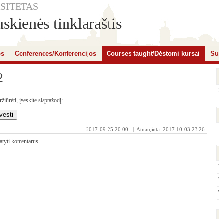
SITETAS
skienės tinklaraštis
os
Conferences/Konferencijos
Courses taught/Dėstomi kursai
Su
2
iūrėti, įveskite slaptažodį:
2017-09-25 20:00
| Atnaujinta: 2017-10-03 23:26
matyti komentarus.