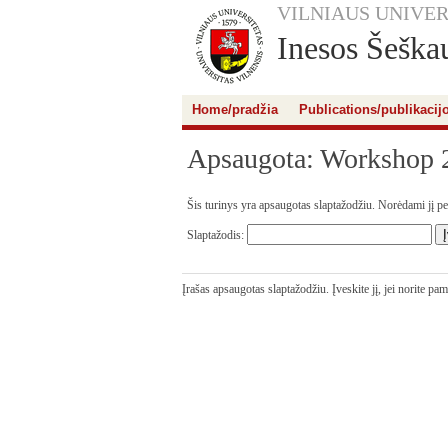
VILNIAUS UNIVER
Inesos Šeškau
Home/pradžia
Publications/publikacij
Apsaugota: Workshop 
Šis turinys yra apsaugotas slaptažodžiu. Norėdami jį perž
Slaptažodis:
Įrašas apsaugotas slaptažodžiu. Įveskite jį, jei norite pa