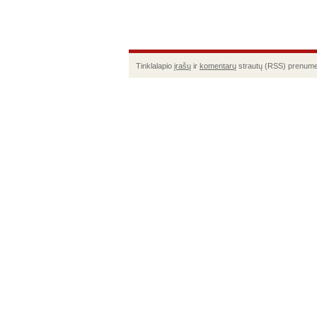
Tinklalapio
įrašų
ir
komentarų
strautų (RSS) prenume