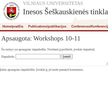
VILNIAUS UNIVERSITETAS
Inesos Šeškauskienės tinkla
Home/pradžia
Publications/publikacijos
Conferences/Konferenci
Apsaugota: Workshops 10-11
Šis turinys yra apsaugotas slaptažodžiu. Norėdami jį peržiūrėti, įveskite slaptažodį:
Slaptažodis:
2
Įrašas apsaugotas slaptažodžiu. Įveskite jį, jei norite pamatyti komentarus.