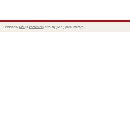
Tinklalapio
įrašų
ir
komentarų
strautų (RSS) prenumerata.