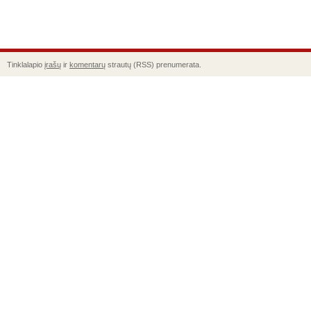
Tinklalapio
įrašų
ir
komentarų
strautų (RSS) prenumerata.