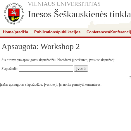
VILNIAUS UNIVERSITETAS
Inesos Šeškauskienės tinkla
Home/pradžia
Publications/publikacijos
Conferences/Konferenci
Apsaugota: Workshop 2
Šis turinys yra apsaugotas slaptažodžiu. Norėdami jį peržiūrėti, įveskite slaptažodį:
Slaptažodis:
2
Įrašas apsaugotas slaptažodžiu. Įveskite jį, jei norite pamatyti komentarus.