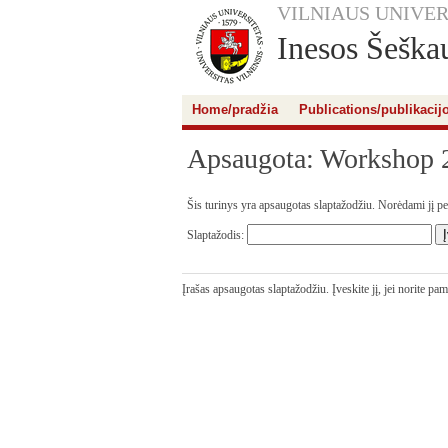
VILNIAUS UNIVER
Inesos Šeškau
Home/pradžia
Publications/publikacij
Apsaugota: Workshop 
Šis turinys yra apsaugotas slaptažodžiu. Norėdami jį perž
Slaptažodis:
Įrašas apsaugotas slaptažodžiu. Įveskite jį, jei norite pa