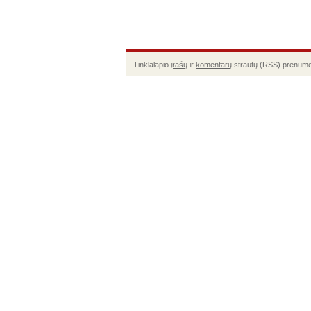
Tinklalapio
įrašų
ir
komentarų
strautų (RSS) prenume