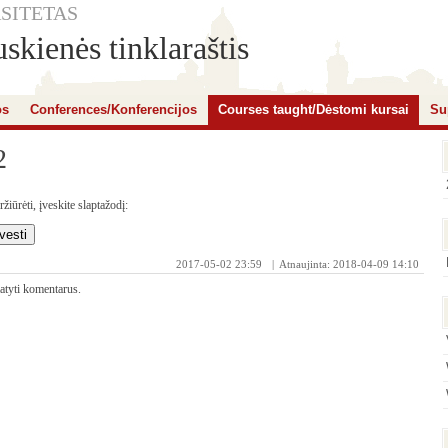
SITETAS
skienės tinklaraštis
os
Conferences/Konferencijos
Courses taught/Dėstomi kursai
Su
2
iūrėti, įveskite slaptažodį:
2017-05-02 23:59
| Atnaujinta: 2018-04-09 14:10
matyti komentarus.