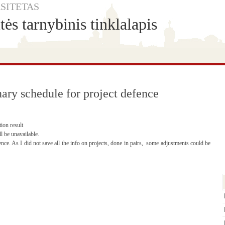
SITETAS
ės tarnybinis tinklalapis
ary schedule for project defence
ion result
ll be unavailable.
ence. As I did not save all the info on projects, done in pairs, some adjustments could be