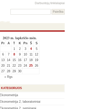
Darbuotojų tinklalapiai
2023 m. lapkričio mėn.
Pr
A
T
K
Pn
Š
S
1
2
3
4
5
6
7
8
9
10
11
12
13
14
15
16
17
18
19
20
21
22
23
24
25
26
27
28
29
30
« Rgs
KATEGORIJOS
Ekonometrija
Ekonometrija 2, laboratoriniai
Ekonometrija 2, seminarai