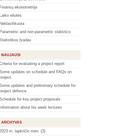
Finansų ekonometrija
Laiko eilutės
Neklasifikuota
Parametric and non-parametric statistics
Statistikos Įvadas
NAUJAUSI
Criteria for evaluating a project report
Some updates on schedule and FAQs on
project
Some updates and preliminary schedule for
project defence
Schedule for key project proposals
Information about his week lectures
ARCHYVAS
2023 m. lapkričio mėn.
(3)