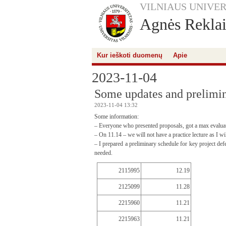
VILNIAUS UNIVER
Agnės Reklait
Kur ieškoti duomenų
Apie
2023-11-04
Some updates and prelimin
2023-11-04 13:32
Some information:
– Everyone who presented proposals, got a max evaluat
– On 11.14 – we will not have a practice lecture as I wi
– I prepared a preliminary schedule for key project def
needed.
2115995
12.19
2125099
11.28
2215960
11.21
2215963
11.21