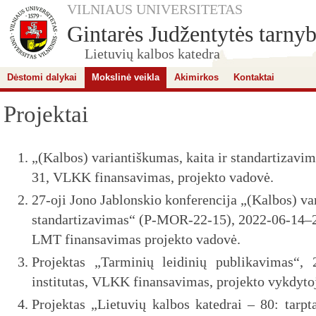
VILNIAUS UNIVERSITETAS
Gintarės Judžentytės tarnybi
Lietuvių kalbos katedra
Dėstomi dalykai
Mokslinė veikla
Akimirkos
Kontaktai
Projektai
„(Kalbos) variantiškumas, kaita ir standartizavi
31, VLKK finansavimas, projekto vadovė.
27-oji Jono Jablonskio konferencija „(Kalbos) var
standartizavimas
“ (
P-MOR-22-15
),
2022-06-14–
LMT finansavimas projekto vadovė.
Projektas „Tarminių leidinių publikavimas“, 
institutas, VLKK finansavimas, projekto vykdyto
Projektas „Lietuvių kalbos katedrai – 80: tarpt