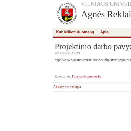
VILNIAUS UNIVER
Agnės Reklait
Kur ieškoti duomenų
Apie
Projektinio darbo pavy
2018-02-21 12:23
http://www.statisticsjournal.lt/index.php/statisticsjourna
Kategorijos:
Finansų ekonometrija
Ankstesnis puslapis