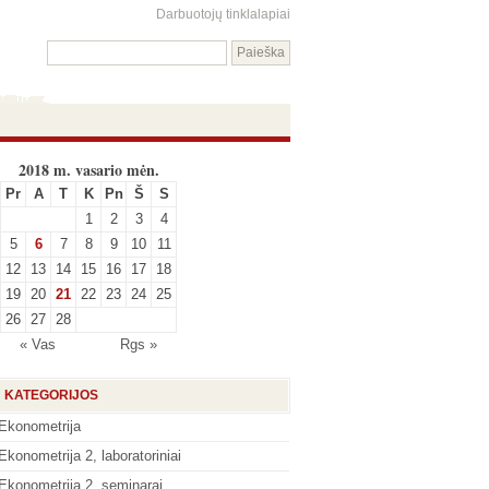
Darbuotojų tinklalapiai
2018 m. vasario mėn.
Pr
A
T
K
Pn
Š
S
1
2
3
4
5
6
7
8
9
10
11
12
13
14
15
16
17
18
19
20
21
22
23
24
25
26
27
28
« Vas
Rgs »
KATEGORIJOS
Ekonometrija
Ekonometrija 2, laboratoriniai
Ekonometrija 2, seminarai