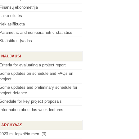
Finansų ekonometrija
Laiko eilutės
Neklasifikuota
Parametric and non-parametric statistics
Statistikos Įvadas
NAUJAUSI
Criteria for evaluating a project report
Some updates on schedule and FAQs on
project
Some updates and preliminary schedule for
project defence
Schedule for key project proposals
Information about his week lectures
ARCHYVAS
2023 m. lapkričio mėn.
(3)