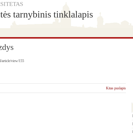
SITETAS
ės tarnybinis tinklalapis
zdys
l/article/view/155
Kitas puslapis