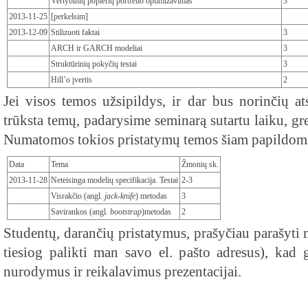
Vertybinių popierių portfelio optimizavimas
3
2013-11-25
[perkelsim]
2013-12-09
Stilizuoti faktai
3
ARCH ir GARCH modeliai
3
Struktūrinių pokyčių testai
3
Hill’o įvertis
2
Jei visos temos užsipildys, ir dar bus norinčių at
trūksta temų, padarysime seminarą sutartu laiku, gr
Numatomos tokios pristatymų temos šiam papildom
Data
Tema
Žmonių sk.
2013-11-28
Neteisinga modelių specifikacija. Testai
2-3
Visrakčio (angl.
jack-knife
) metodas
3
Savirankos (angl.
bootstrap
)metodas
2
Studentų, darančių pristatymus, prašyčiau parašyti m
tiesiog palikti man savo el. pašto adresus), kad g
nurodymus ir reikalavimus prezentacijai.