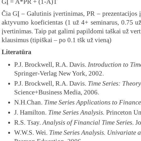
GĮ = A*PR + (1-A)T
Čia GĮ – Galutinis įvertinimas, PR – prezentacijos
aktyvumo koeficientas (1 už 4+ seminarus, 0.75 už 3
įvertinimas. Taip pat galimi papildomi taškai už vert
klausimus (tipiškai – po 0.1 tšk už vieną)
Literatūra
P.J. Brockwell, R.A. Davis.
Introduction to Tim
Springer-Verlag New York, 2002.
P.J. Brockwell, R.A. Davis.
Time Series: Theor
Science+Business Media, 2006.
N.H.Chan.
Time Series Applications to Finance
J. Hamilton.
Time Series Analysis.
Princeton Uni
R.S. Tsay.
Analysis of Financial Time Series
. J
W.W.S. Wei.
Time Series Analysis. Univariate 