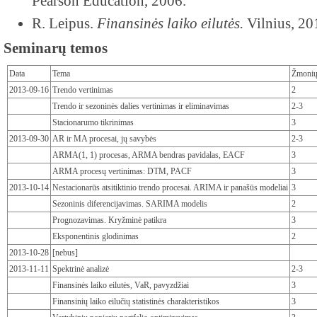
Pearson Education, 2006.
R. Leipus.
Finansinės laiko eilutės.
Vilnius, 20
Seminarų temos
Data
Tema
Žmonių
2013-09-16
Trendo vertinimas
2
Trendo ir sezoninės dalies vertinimas ir eliminavimas
2-3
Stacionarumo tikrinimas
3
2013-09-30
AR ir MA procesai, jų savybės
2-3
ARMA(1, 1) procesas, ARMA bendras pavidalas, EACF
3
ARMA procesų vertinimas: DTM, PACF
3
2013-10-14
Nestacionarūs atsitiktinio trendo procesai. ARIMA ir panašūs modeliai
3
Sezoninis diferencijavimas. SARIMA modelis
2
Prognozavimas. Kryžminė patikra
3
Eksponentinis glodinimas
2
2013-10-28
[nebus]
2013-11-11
Spektrinė analizė
2-3
Finansinės laiko eilutės, VaR, pavyzdžiai
3
Finansinių laiko eilučių statistinės charakteristikos
3