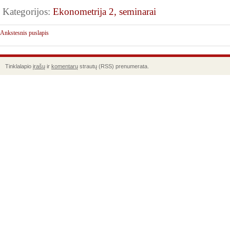
Kategorijos:
Ekonometrija 2, seminarai
Ankstesnis puslapis
Tinklalapio
įrašų
ir
komentarų
strautų (RSS) prenumerata.