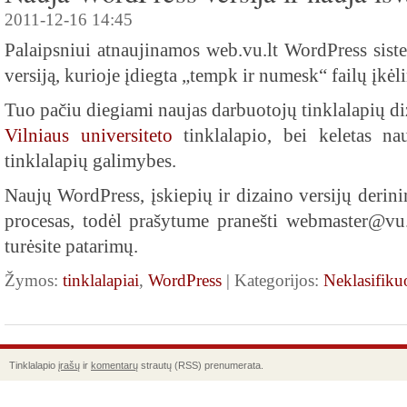
2011-12-16 14:45
Palaipsniui atnaujinamos web.vu.lt WordPress siste
versiją, kurioje įdiegta „tempk ir numesk“ failų įkėl
Tuo pačiu diegiami naujas darbuotojų tinklalapių diz
Vilniaus universiteto
tinklalapio, bei keletas nau
tinklalapių galimybes.
Naujų WordPress, įskiepių ir dizaino versijų derini
procesas, todėl prašytume pranešti webmaster@vu.lt
turėsite patarimų.
Žymos:
tinklalapiai
,
WordPress
| Kategorijos:
Neklasifiku
Tinklalapio
įrašų
ir
komentarų
strautų (RSS) prenumerata.