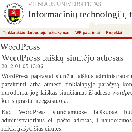
VILNIAUS UNIVERSITETAS
Informacinių technologijų t
Tinklaraščio darbuotojui užsakymas
WP patarimai
Projektai
WordPress
WordPress laiškų siuntėjo adresas
2012-01-05 13:06
WordPress paprastai siunčia laiškus administratori
patvirtinti arba atmesti tinklalapyje parašytą kom
nurodoma, jog laiškas siunčiamas iš adreso
wordpr
kuris įprastai neegzistuoja.
Kad WordPress siunčiamuose laiškuose būtų
administratoriaus el. pašto adresas, į naudojamo
reikia įrašyti šias eilutes: