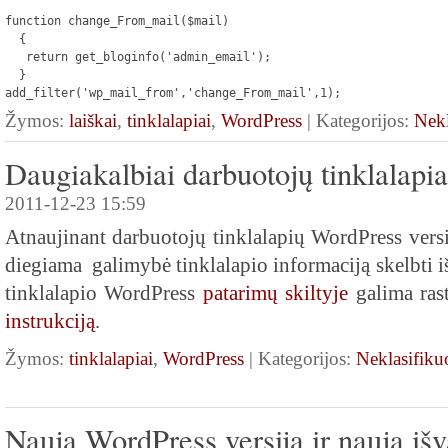
function change_From_mail($mail)

  {

   return get_bloginfo('admin_email');

  }

add_filter('wp_mail_from','change_From_mail',1);
Žymos:
laiškai
,
tinklalapiai
,
WordPress
| Kategorijos:
Nekl
Daugiakalbiai darbuotojų tinklalapia
2011-12-23 15:59
Atnaujinant darbuotojų tinklalapių WordPress versi
diegiama galimybė tinklalapio informaciją skelbti i
tinklalapio WordPress
patarimų skiltyje
galima ras
instrukciją
.
Žymos:
tinklalapiai
,
WordPress
| Kategorijos:
Neklasifiku
Nauja WordPress versija ir nauja iš