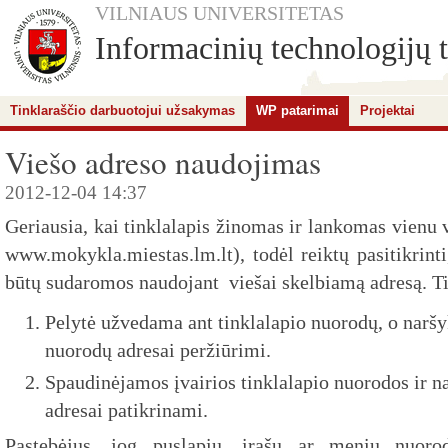
VILNIAUS UNIVERSITETAS
Informacinių technologijų t
Tinklaraščio darbuotojui užsakymas
WP patarimai
Projektai
Viešo adreso naudojimas
2012-12-04 14:37
Geriausia, kai tinklalapis žinomas ir lankomas vienu 
www.mokykla.miestas.lm.lt), todėl reiktų pasitikrinti
būtų sudaromos naudojant viešai skelbiamą adresą. Ti
Pelytė užvedama ant tinklalapio nuorodų, o narš
nuorodų adresai peržiūrimi.
Spaudinėjamos įvairios tinklalapio nuorodos ir n
adresai patikrinami.
Pastebėjus, jog puslapių, įrašų ar meniu nuoro