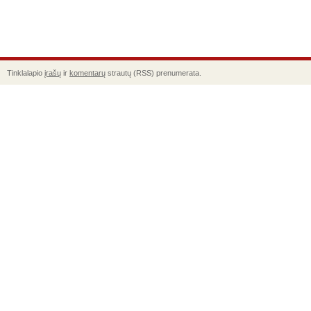
Tinklalapio
įrašų
ir
komentarų
strautų (RSS) prenumerata.