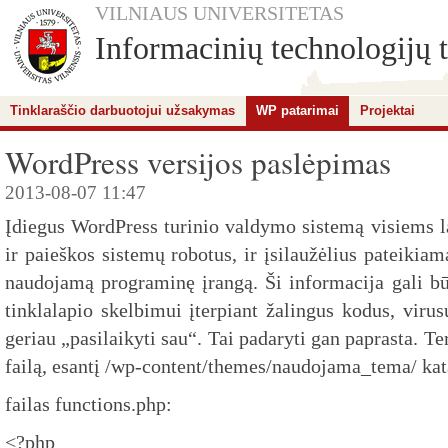
VILNIAUS UNIVERSITETAS
Informacinių technologijų t
Tinklaraščio darbuotojui užsakymas
WP patarimai
Projektai
WordPress versijos paslėpimas
2013-08-07 11:47
Įdiegus WordPress turinio valdymo sistemą visiems la
ir paieškos sistemų robotus, ir įsilaužėlius pateikiam
naudojamą programinę įrangą. Ši informacija gali bū
tinklalapio skelbimui įterpiant žalingus kodus, virusu
geriau „pasilaikyti sau“. Tai padaryti gan paprasta. Te
failą, esantį /wp-content/themes/naudojama_tema/ kat
failas functions.php:
<?php