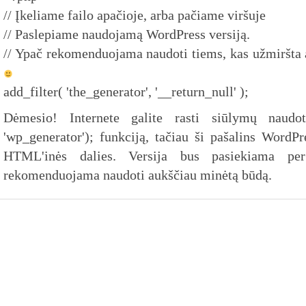
// Įkeliame failo apačioje, arba pačiame viršuje
// Paslepiame naudojamą WordPress versiją.
// Ypač rekomenduojama naudoti tiems, kas užmiršta 
add_filter( 'the_generator', '__return_null' );
Dėmesio! Internete galite rasti siūlymų naudot
'wp_generator'); funkciją, tačiau ši pašalins WordPre
HTML'inės dalies. Versija bus pasiekiama pe
rekomenduojama naudoti aukščiau minėtą būdą.