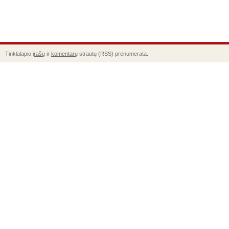
Tinklalapio
įrašų
ir
komentarų
strautų (RSS) prenumerata.