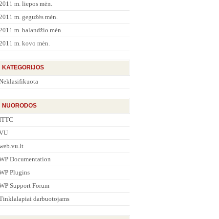
2011 m. liepos mėn.
2011 m. gegužės mėn.
2011 m. balandžio mėn.
2011 m. kovo mėn.
KATEGORIJOS
Neklasifikuota
NUORODOS
ITTC
VU
web.vu.lt
WP Documentation
WP Plugins
WP Support Forum
Tinklalapiai darbuotojams