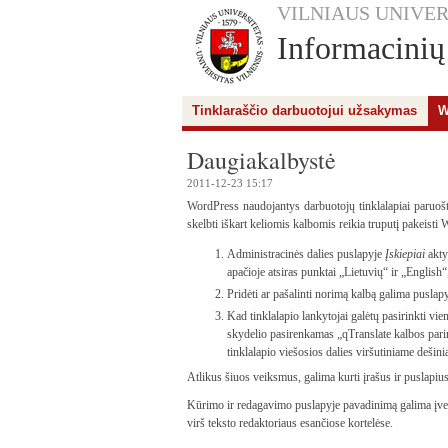
VILNIAUS UNIVER
Informacinių 
Tinklaraščio darbuotojui užsakymas
W
Daugiakalbystė
2011-12-23 15:17
WordPress naudojantys darbuotojų tinklalapiai paruošti
skelbti iškart keliomis kalbomis reikia truputį pakeist
Administracinės dalies puslapyje
Įskiepiai
akt
apačioje atsiras punktai „Lietuvių“ ir „English“
Pridėti ar pašalinti norimą kalbą galima puslap
Kad tinklalapio lankytojai galėtų pasirinkti vie
skydelio pasirenkamas „qTranslate kalbos pari
tinklalapio viešosios dalies viršutiniame deši
Atlikus šiuos veiksmus, galima kurti įrašus ir puslapiu
Kūrimo ir redagavimo puslapyje pavadinimą galima įves
virš teksto redaktoriaus esančiose kortelėse.