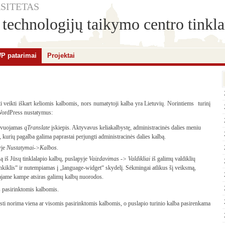
SITETAS
technologijų taikymo centro tinkla
P patarimai
Projektai
 veikti iškart keliomis kalbomis, nors numatytoji kalba yra Lietuvių. Norintiems turinį
i WordPress nustatymus:
yvuojamas
qTranslate
įskiepis. Aktyvavus keliakalbystę, administracinės dalies meniu
, kurių pagalba galima paprastai perjungti administracinės dalies kalbą.
yje
Nustatymai->Kalbos
.
ną iš Jūsų tinklalapio kalbų, puslapyje
Vaizdavimas -> Valdikliai
iš galimų valdiklių
nkiklis“ ir nutempiamas į „language-widget“ skydelį. Sėkmingai atlikus šį veiksmą,
niajame kampe atsiras galimų kalbų nuorodos.
s pasirinktomis kalbomis.
ti norima viena ar visomis pasirinktomis kalbomis, o puslapio turinio kalba pasirenkama