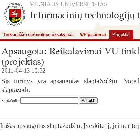
VILNIAUS UNIVERSITETAS
Informacinių technologijų t
Tinklaraščio darbuotojui užsakymas
WP patarimai
Projektai
Apsaugota: Reikalavimai VU tink
(projektas)
2011-04-13 15:52
Šis turinys yra apsaugotas slaptažodžiu. Norėda
slaptažodį:
Slaptažodis:
Įrašas apsaugotas slaptažodžiu. Įveskite jį, jei norit