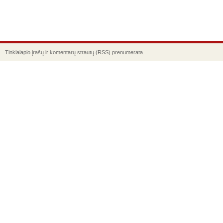
Tinklalapio
įrašų
ir
komentarų
strautų (RSS) prenumerata.