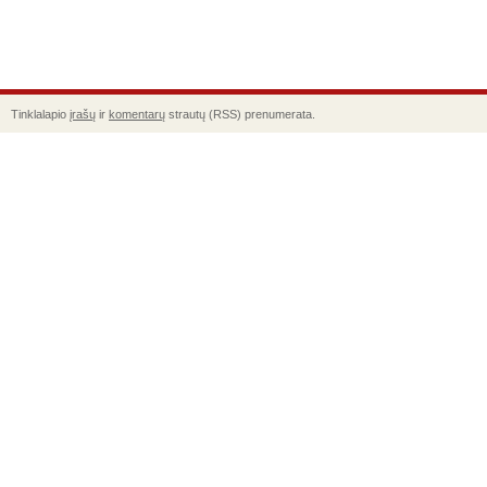
Tinklalapio
įrašų
ir
komentarų
strautų (RSS) prenumerata.