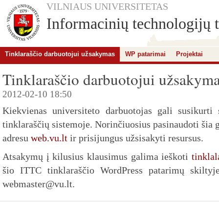
VILNIAUS UNIVERSITETAS
Informacinių technologijų t
Tinklaraščio darbuotojui užsakymas
WP patarimai
Projektai
Tinklaraščio darbuotojui užsakym
2012-02-10 18:50
Kiekvienas universiteto darbuotojas gali susikurti 
tinklaraščių sistemoje. Norinčiuosius pasinaudoti šia
adresu
web.vu.lt
ir prisijungus užsisakyti resursus.
Atsakymų į kilusius klausimus galima ieškoti
tinklal
šio ITTC tinklaraščio WordPress patarimų skiltyj
webmaster@vu.lt.