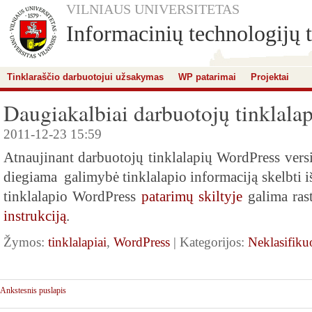
VILNIAUS UNIVERSITETAS
Informacinių technologijų t
Tinklaraščio darbuotojui užsakymas
WP patarimai
Projektai
Daugiakalbiai darbuotojų tinklalap
2011-12-23 15:59
Atnaujinant darbuotojų tinklalapių WordPress versi
diegiama galimybė tinklalapio informaciją skelbti i
tinklalapio WordPress
patarimų skiltyje
galima ras
instrukciją
.
Žymos:
tinklalapiai
,
WordPress
| Kategorijos:
Neklasifiku
Ankstesnis puslapis