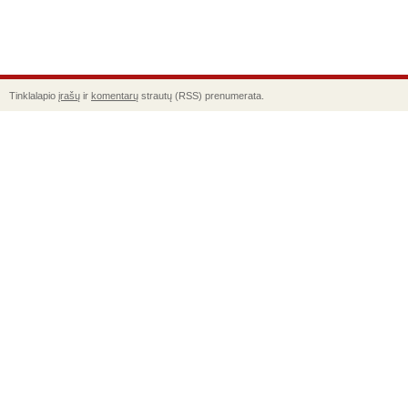
Tinklalapio
įrašų
ir
komentarų
strautų (RSS) prenumerata.