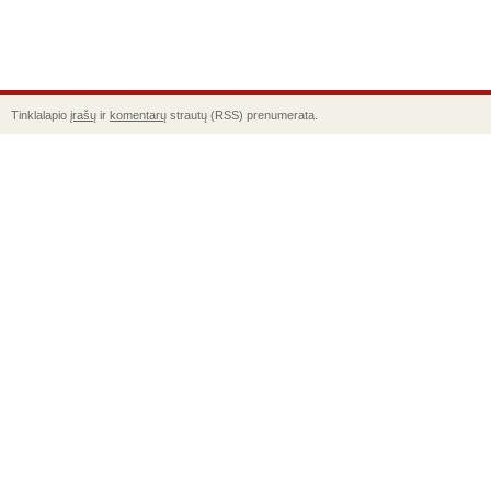
Tinklalapio
įrašų
ir
komentarų
strautų (RSS) prenumerata.