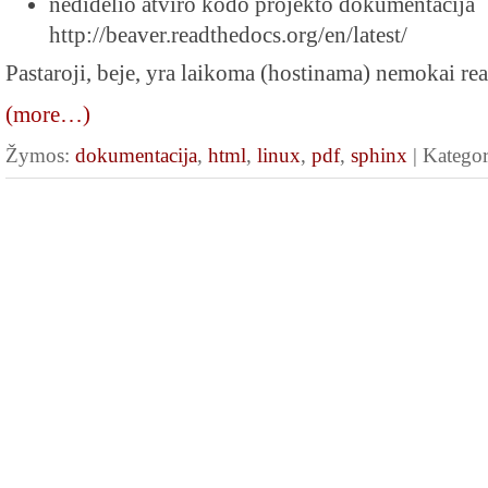
nedidelio atviro kodo projekto dokumentacija
http://beaver.readthedocs.org/en/latest/
Pastaroji, beje, yra laikoma (hostinama) nemokai rea
(more…)
Žymos:
dokumentacija
,
html
,
linux
,
pdf
,
sphinx
| Kategor