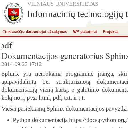
VILNIAUS UNIVERSITETAS
Informacinių technologijų t
Tinklaraščio darbuotojui užsakymas
WP patarimai
Projektai
pdf
Dokumentacijos generatorius Sphin
2014-09-23 17:12
Sphinx yra nemokama programinė įranga, skirta
apipavidalintą bei strūkturizuotą dokument
dokumentaciją vieną kartą, o galutinio dokumento
kokį norį, pvz: html, pdf, txt, ir t.t.
Viešai pasiekiamų Sphinx dokumentacijos pavyzdžių
Python dokumentacija https://docs.python.org/