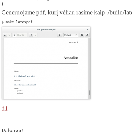
}
Generuojame pdf, kurį vėliau rasime kaip ./build/l
$ make latexpdf
d1
Pabaiga!