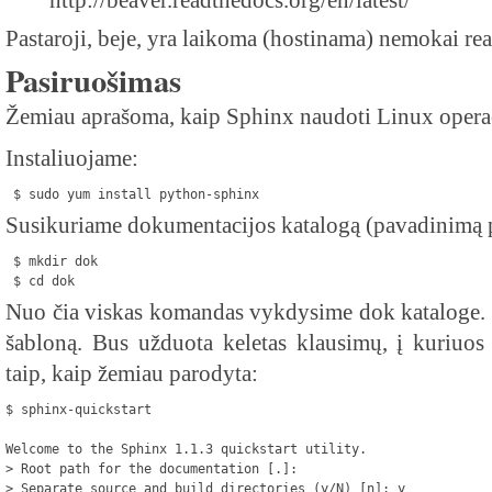
http://beaver.readthedocs.org/en/latest/
Pastaroji, beje, yra laikoma (hostinama) nemokai rea
Pasiruošimas
Žemiau aprašoma, kaip Sphinx naudoti Linux operac
Instaliuojame:
 $ sudo yum install python-sphinx
Susikuriame dokumentacijos katalogą (pavadinimą pa
 $ mkdir dok
 $ cd dok
Nuo čia viskas komandas vykdysime dok kataloge.
šabloną. Bus užduota keletas klausimų, į kuriuos
taip, kaip žemiau parodyta:
$ sphinx-quickstart

Welcome to the Sphinx 1.1.3 quickstart utility.
> Root path for the documentation [.]:
> Separate source and build directories (y/N) [n]: y