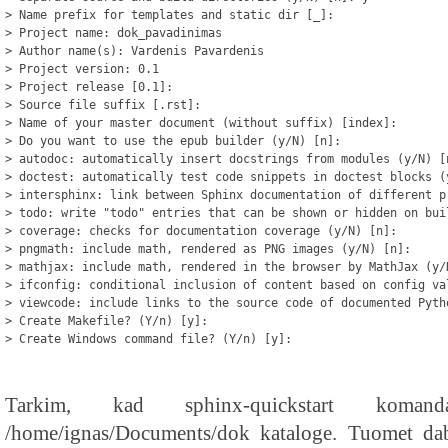
> Name prefix for templates and static dir [_]:
> Project name: dok_pavadinimas
> Author name(s): Vardenis Pavardenis
> Project version: 0.1
> Project release [0.1]:
> Source file suffix [.rst]:
> Name of your master document (without suffix) [index]:
> Do you want to use the epub builder (y/N) [n]:
> autodoc: automatically insert docstrings from modules (y/N) [
> doctest: automatically test code snippets in doctest blocks (
> intersphinx: link between Sphinx documentation of different p
> todo: write "todo" entries that can be shown or hidden on bui
> coverage: checks for documentation coverage (y/N) [n]:
> pngmath: include math, rendered as PNG images (y/N) [n]:
> mathjax: include math, rendered in the browser by MathJax (y/
> ifconfig: conditional inclusion of content based on config va
> viewcode: include links to the source code of documented Pyth
> Create Makefile? (Y/n) [y]:
> Create Windows command file? (Y/n) [y]:
Tarkim, kad sphinx-quickstart koma
/home/ignas/Documents/dok kataloge. Tuomet dab