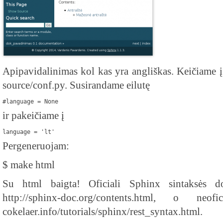
Apipavidalinimas kol kas yra angliškas. Keičiame į
source/conf.py. Susirandame eilutę
#language = None
ir pakeičiame į
language = 'lt'
Pergeneruojam:
$ make html
Su html baigta! Oficiali Sphinx sintaksės do
http://sphinx-doc.org/contents.html, o neof
cokelaer.info/tutorials/sphinx/rest_syntax.html.