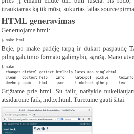
prieš jį einanti eilutė turi būti tuščia. Jis rodo,
įtraukiamas ką tik mūsų sukurtas failas source/pirmas
HTML generavimas
Generuojame html:
$ make html
Beje, po make padėję tarpą ir dukart paspaudę TA
pilną galutinio formato galimybių sąrašą. Mano atvej
$ make
  changes dirhtml gettext htmlhelp latex man singlehtml
  clean   doctest help    info     latexpdf  pickle     texinfo
  devhelp epub    html    json     linkcheck qthelp     text
Grįžtame prie html. Su failų naršykle nukeliaujam
atsidarome failą index.html. Turėtume gauti šitai: