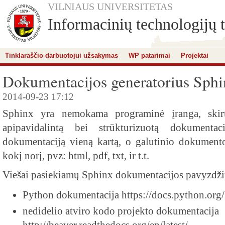
VILNIAUS UNIVERSITETAS
Informacinių technologijų t
Tinklaraščio darbuotojui užsakymas
WP patarimai
Projektai
Dokumentacijos generatorius Sph
2014-09-23 17:12
Sphinx yra nemokama programinė įranga, skirta
apipavidalintą bei strūkturizuotą dokument
dokumentaciją vieną kartą, o galutinio dokumento
kokį norį, pvz: html, pdf, txt, ir t.t.
Viešai pasiekiamų Sphinx dokumentacijos pavyzdžių
Python dokumentacija https://docs.python.org/
nedidelio atviro kodo projekto dokumentacija