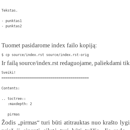
""""""""""""""""""""

Tekstas.

- punktas1
- punktas2
Tuomet pasidarome index failo kopiją:
$ cp source/index.rst source/index.rst-orig
Ir failą source/index.rst redaguojame, paliekdami tik 
Sveiki!
===========================================

Contents:

.. toctree::
   :maxdepth: 2

   pirmas
Žodis „pirmas“ turi būti atitrauktas nuo krašto lygi