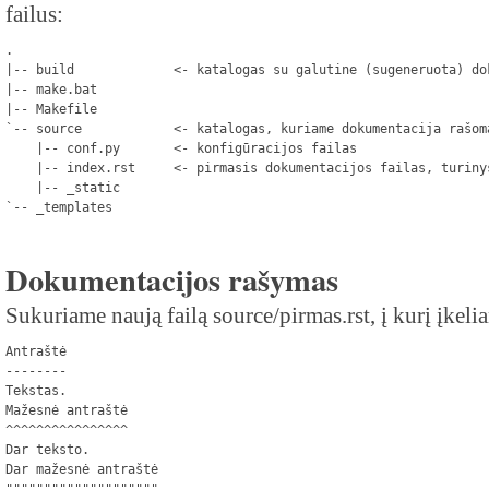
failus:
.
|-- build             <- katalogas su galutine (sugeneruota) do
|-- make.bat
|-- Makefile
`-- source            <- katalogas, kuriame dokumentacija rašom
    |-- conf.py       <- konfigūracijos failas
    |-- index.rst     <- pirmasis dokumentacijos failas, turiny
    |-- _static
`-- _templates
Dokumentacijos rašymas
Sukuriame naują failą source/pirmas.rst, į kurį įkelia
Antraštė
--------
Tekstas.
Mažesnė antraštė
^^^^^^^^^^^^^^^^
Dar teksto.
Dar mažesnė antraštė