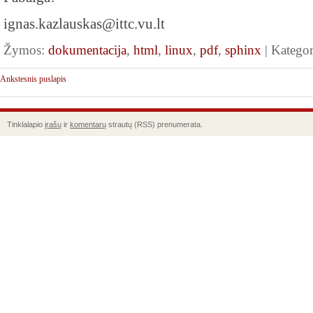
ignas.kazlauskas@ittc.vu.lt
Žymos:
dokumentacija
,
html
,
linux
,
pdf
,
sphinx
| Kategor
Ankstesnis puslapis
Tinklalapio
įrašų
ir
komentarų
strautų (RSS) prenumerata.