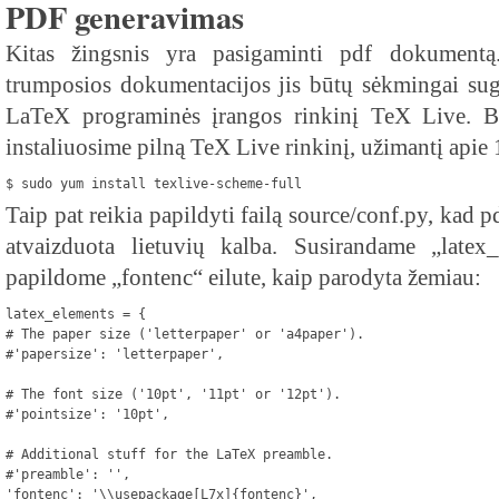
PDF generavimas
Kitas žingsnis yra pasigaminti pdf dokument
trumposios dokumentacijos jis būtų sėkmingai sugen
LaTeX programinės įrangos rinkinį TeX Live. Bus
instaliuosime pilną TeX Live rinkinį, užimantį apie
$ sudo yum install texlive-scheme-full
Taip pat reikia papildyti failą source/conf.py, kad
atvaizduota lietuvių kalba. Susirandame „latex_
papildome „fontenc“ eilute, kaip parodyta žemiau:
latex_elements = {
# The paper size ('letterpaper' or 'a4paper').
#'papersize': 'letterpaper',

# The font size ('10pt', '11pt' or '12pt').
#'pointsize': '10pt',

# Additional stuff for the LaTeX preamble.
#'preamble': '',
'fontenc': '\\usepackage[L7x]{fontenc}',