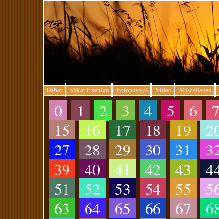
Dabar
Vakar ir seniau
Fotopusnys
Video
Miscellanea
0
1
2
3
4
5
6
15
16
17
18
19
2
27
28
29
30
31
3
39
40
41
42
43
4
51
52
53
54
55
5
63
64
65
66
67
6