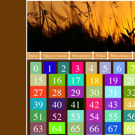
Dabar
Vakar ir seniau
Fotopusnys
Video
Miscellanea
0
1
2
3
4
5
6
15
16
17
18
19
2
27
28
29
30
31
3
39
40
41
42
43
4
51
52
53
54
55
5
63
64
65
66
67
6