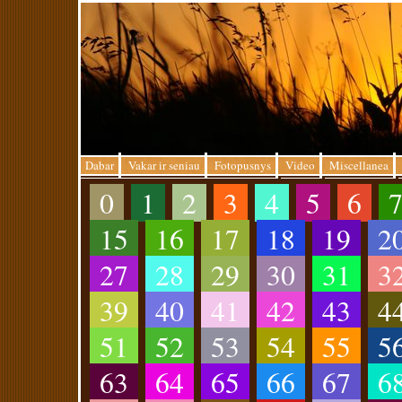
Dabar
Vakar ir seniau
Fotopusnys
Video
Miscellanea
0
1
2
3
4
5
6
15
16
17
18
19
2
27
28
29
30
31
3
39
40
41
42
43
4
51
52
53
54
55
5
63
64
65
66
67
6