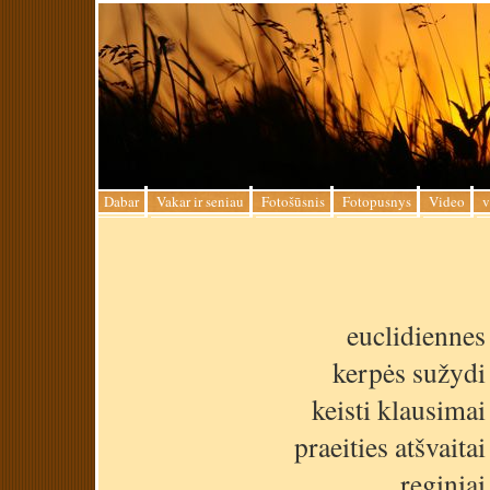
Dabar
Vakar ir seniau
Fotošūsnis
Fotopusnys
Video
v
euclidiennes
kerpės sužydi
keisti klausimai
praeities atšvaitai
reginiai