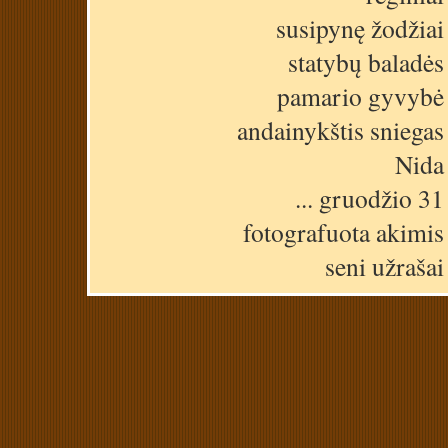
susipynę žodžiai
statybų baladės
pamario gyvybė
andainykštis sniegas
Nida
... gruodžio 31
fotografuota akimis
seni užrašai