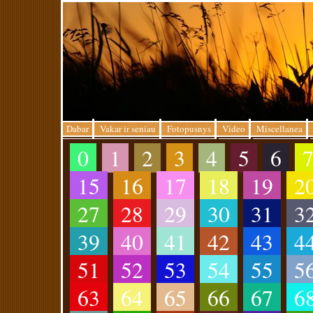
Dabar
Vakar ir seniau
Fotopusnys
Video
Miscellanea
0
1
2
3
4
5
6
15
16
17
18
19
2
27
28
29
30
31
3
39
40
41
42
43
4
51
52
53
54
55
5
63
64
65
66
67
6