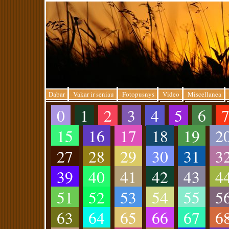
Dabar
Vakar ir seniau
Fotopusnys
Video
Miscellanea
0
1
2
3
4
5
6
15
16
17
18
19
2
27
28
29
30
31
3
39
40
41
42
43
4
51
52
53
54
55
5
63
64
65
66
67
6