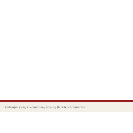
Tinklalapio
įrašų
ir
komentarų
strautų (RSS) prenumerata.