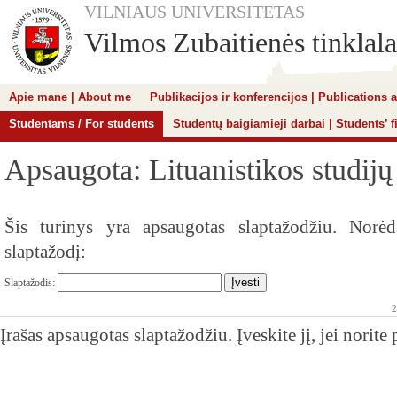
VILNIAUS UNIVERSITETAS
Vilmos Zubaitienės tinklala
Apie mane | About me
Publikacijos ir konferencijos | Publications
Studentams / For students
Studentų baigiamieji darbai | Students’ f
Apsaugota: Lituanistikos studijų
Šis turinys yra apsaugotas slaptažodžiu. Norėda
slaptažodį:
Slaptažodis:
2
Įrašas apsaugotas slaptažodžiu. Įveskite jį, jei norit